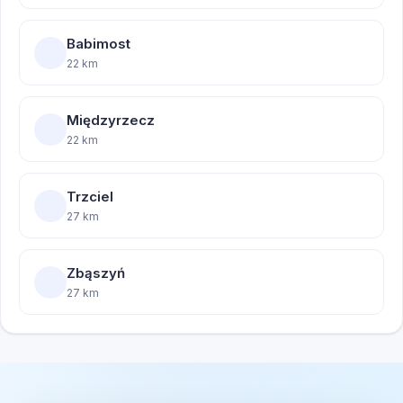
Babimost
22 km
Międzyrzecz
22 km
Trzciel
27 km
Zbąszyń
27 km