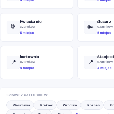
Kwiaciarnie
ślusarz
💐
🔑
czarnkow
czarnkow
5 miejsc
5 miejsc
hurtownia
Stacje o
📍
📍
czarnkow
czarnkow
4 miejsc
4 miejsc
SPRAWDŹ KATEGORIE W:
Warszawa
Kraków
Wrocław
Poznań
G