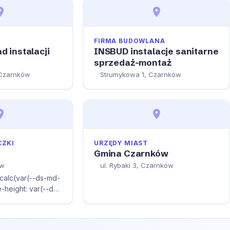
FIRMA BUDOWLANA
d instalacji
INSBUD instalacje sanitarne
sprzedaż-montaż
 Czarnków
Strumykowa 1, Czarnków
CZKI
URZĘDY MIAST
Gmina Czarnków
ów
ul. Rybaki 3, Czarnków
 calc(var(--ds-md-
-height: var(--ds-
>Loombard to
ruje usługi
dem, takie jak