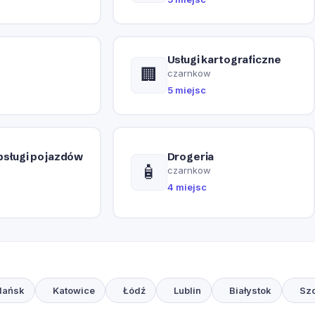
Usługi kartograficzne
🏢
czarnkow
5 miejsc
bsługi pojazdów
Drogeria
🧴
czarnkow
4 miejsc
dańsk
Katowice
Łódź
Lublin
Białystok
Sz