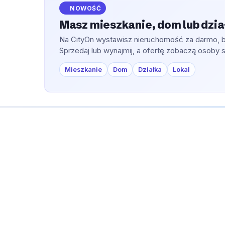
skup i sprzedaż r
skalery czy lampy polimeryzacyjne,
NOWOŚĆ
przedmiotów wart
które zapewniają najwyższą jakość
Masz mieszkanie, dom lub dzi
tu znaleźć szerok
diagnostyki i leczenia.
produktów, w tym b
Na CityOn wystawisz nieruchomość za darmo, be
elektronikę, sprzę
Sprzedaj lub wynajmij, a ofertę zobaczą osoby 
Mieszkanie
Dom
Działka
Lokal