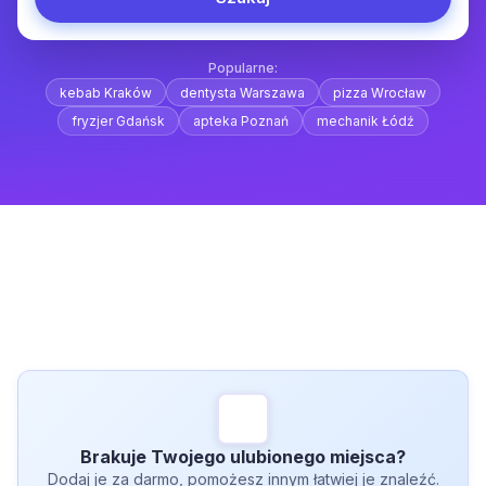
Popularne:
kebab Kraków
dentysta Warszawa
pizza Wrocław
fryzjer Gdańsk
apteka Poznań
mechanik Łódź
Brakuje Twojego ulubionego miejsca?
Dodaj je za darmo, pomożesz innym łatwiej je znaleźć.