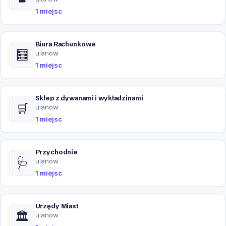
1 miejsc
Biura Rachunkowe
🧮
ulanow
1 miejsc
Sklep z dywanami i wykładzinami
🛒
ulanow
1 miejsc
Przychodnie
🩺
ulanow
1 miejsc
Urzędy Miast
🏛️
ulanow