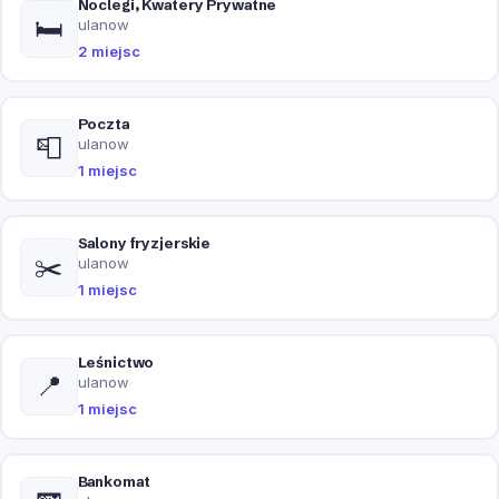
Noclegi, Kwatery Prywatne
🛏️
ulanow
2 miejsc
Poczta
📮
ulanow
1 miejsc
Salony fryzjerskie
✂️
ulanow
1 miejsc
Leśnictwo
📍
ulanow
1 miejsc
Bankomat