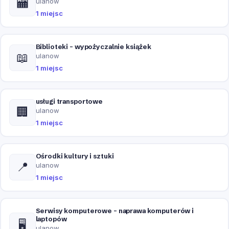
🏧
ulanow
1 miejsc
Biblioteki - wypożyczalnie książek
📖
ulanow
1 miejsc
usługi transportowe
🏢
ulanow
1 miejsc
Ośrodki kultury i sztuki
📍
ulanow
1 miejsc
Serwisy komputerowe - naprawa komputerów i
laptopów
🖥️
ulanow