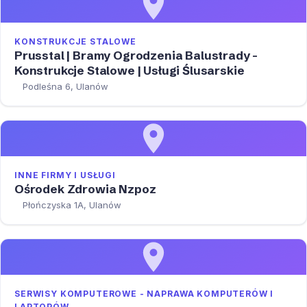
KONSTRUKCJE STALOWE
Prusstal | Bramy Ogrodzenia Balustrady -
Konstrukcje Stalowe | Usługi Ślusarskie
Podleśna 6, Ulanów
INNE FIRMY I USŁUGI
Ośrodek Zdrowia Nzpoz
Płończyska 1A, Ulanów
SERWISY KOMPUTEROWE - NAPRAWA KOMPUTERÓW I
LAPTOPÓW