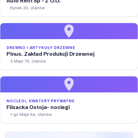
Auto Rent Sp - Z O.O.
Rynek 20, Ulanów
DREWNO I ARTYKUŁY DRZEWNE
Pinus. Zakład Produkcji Drzewnej
3 Maja 76, Ulanów
NOCLEGI, KWATERY PRYWATNE
Flisacka Ostoja- noclegi
1-go Maja 6a, Ulanów