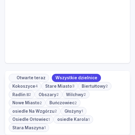
Otwarte teraz
Wszystkie dzielnice
Kokoszyce
Stare Miasto
Biertułtowy
4
3
2
Radlin Ⅱ
Obszary
Wilchwy
2
2
2
Nowe Miasto
Buńczowiec
2
2
osiedle Na Wzgórzu
Głożyny
2
1
Osiedle Orłowiec
osiedle Karola
1
1
Stara Maszyna
1