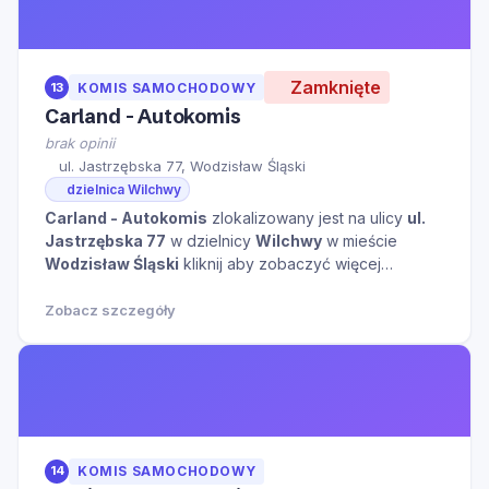
Zamknięte
13
KOMIS SAMOCHODOWY
Carland - Autokomis
brak opinii
ul. Jastrzębska 77, Wodzisław Śląski
dzielnica Wilchwy
Carland - Autokomis
zlokalizowany jest na ulicy
ul.
Jastrzębska 77
w dzielnicy
Wilchwy
w mieście
Wodzisław Śląski
kliknij aby zobaczyć więcej
informacji na temat tego miejsca.
Zobacz szczegóły
14
KOMIS SAMOCHODOWY