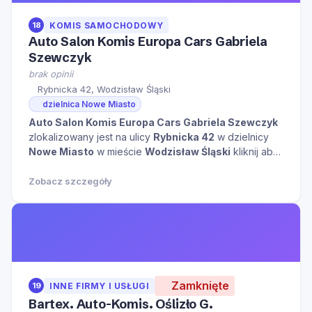
18
KOMIS SAMOCHODOWY
Auto Salon Komis Europa Cars Gabriela
Szewczyk
brak opinii
Rybnicka 42, Wodzisław Śląski
dzielnica Nowe Miasto
Auto Salon Komis Europa Cars Gabriela Szewczyk
zlokalizowany jest na ulicy
Rybnicka 42
w dzielnicy
Nowe Miasto
w mieście
Wodzisław Śląski
kliknij aby
zobaczyć więcej informacji na temat tego miejsca.
Zobacz szczegóły
Zamknięte
19
INNE FIRMY I USŁUGI
Bartex. Auto-Komis. Oślizło G.