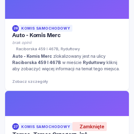
26
KOMIS SAMOCHODOWY
Auto - Komis Merc
brak opinii
Raciborska 459 I 467B, Rydułtowy
Auto - Komis Merc
zlokalizowany jest na ulicy
Raciborska 459 I 467B
w mieście
Rydułtowy
kliknij
aby zobaczyć więcej informacji na temat tego miejsca.
Zobacz szczegóły
Zamknięte
27
KOMIS SAMOCHODOWY