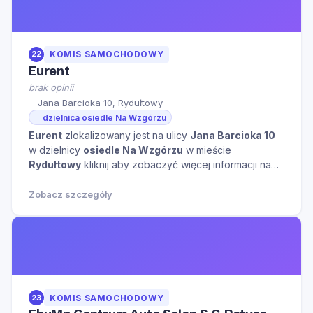
22
KOMIS SAMOCHODOWY
Eurent
brak opinii
Jana Barcioka 10, Rydułtowy
dzielnica osiedle Na Wzgórzu
Eurent
zlokalizowany jest na ulicy
Jana Barcioka 10
w dzielnicy
osiedle Na Wzgórzu
w mieście
Rydułtowy
kliknij aby zobaczyć więcej informacji na
temat tego miejsca.
Zobacz szczegóły
23
KOMIS SAMOCHODOWY