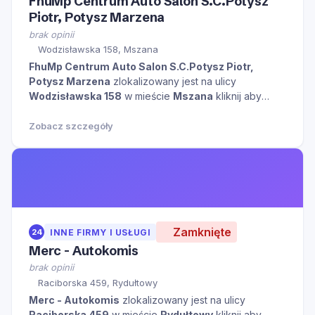
FhuMp Centrum Auto Salon S.C.Potysz
Piotr, Potysz Marzena
brak opinii
Wodzisławska 158, Mszana
FhuMp Centrum Auto Salon S.C.Potysz Piotr,
Potysz Marzena
zlokalizowany jest na ulicy
Wodzisławska 158
w mieście
Mszana
kliknij aby
zobaczyć więcej informacji na temat tego miejsca.
Zobacz szczegóły
Zamknięte
24
INNE FIRMY I USŁUGI
Merc - Autokomis
brak opinii
Raciborska 459, Rydułtowy
Merc - Autokomis
zlokalizowany jest na ulicy
Raciborska 459
w mieście
Rydułtowy
kliknij aby