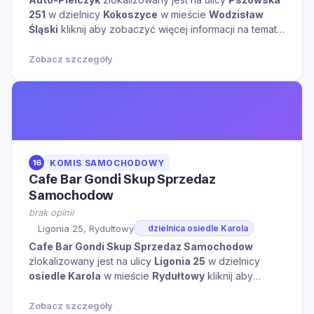
251
w dzielnicy
Kokoszyce
w mieście
Wodzisław
Śląski
kliknij aby zobaczyć więcej informacji na temat
tego miejsca.
Zobacz szczegóły
16
KOMIS SAMOCHODOWY
Cafe Bar Gondi Skup Sprzedaz
Samochodow
brak opinii
Ligonia 25, Rydułtowy
dzielnica osiedle Karola
Cafe Bar Gondi Skup Sprzedaz Samochodow
zlokalizowany jest na ulicy
Ligonia 25
w dzielnicy
osiedle Karola
w mieście
Rydułtowy
kliknij aby
zobaczyć więcej informacji na temat tego miejsca.
Zobacz szczegóły