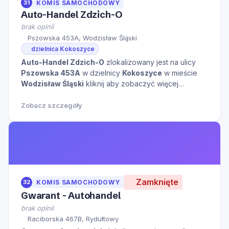
31
KOMIS SAMOCHODOWY
Auto-Handel Zdzich-O
brak opinii
Pszowska 453A, Wodzisław Śląski
dzielnica Kokoszyce
Auto-Handel Zdzich-O
zlokalizowany jest na ulicy
Pszowska 453A
w dzielnicy
Kokoszyce
w mieście
Wodzisław Śląski
kliknij aby zobaczyć więcej
informacji na temat tego miejsca.
Zobacz szczegóły
Zamknięte
32
KOMIS SAMOCHODOWY
Gwarant - Autohandel
brak opinii
Raciborska 467B, Rydułtowy