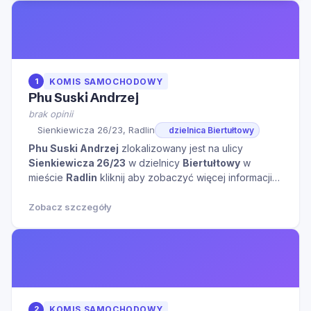
1
KOMIS SAMOCHODOWY
Phu Suski Andrzej
brak opinii
Sienkiewicza 26/23, Radlin
dzielnica Biertułtowy
Phu Suski Andrzej
zlokalizowany jest na ulicy
Sienkiewicza 26/23
w dzielnicy
Biertułtowy
w
mieście
Radlin
kliknij aby zobaczyć więcej informacji
na temat tego miejsca.
Zobacz szczegóły
2
KOMIS SAMOCHODOWY