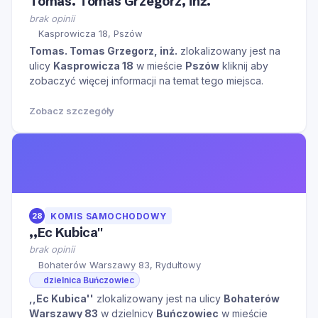
Tomas. Tomas Grzegorz, inż.
brak opinii
Kasprowicza 18, Pszów
Tomas. Tomas Grzegorz, inż.
zlokalizowany jest na
ulicy
Kasprowicza 18
w mieście
Pszów
kliknij aby
zobaczyć więcej informacji na temat tego miejsca.
Zobacz szczegóły
28
KOMIS SAMOCHODOWY
,,Ec Kubica''
brak opinii
Bohaterów Warszawy 83, Rydułtowy
dzielnica Buńczowiec
,,Ec Kubica''
zlokalizowany jest na ulicy
Bohaterów
Warszawy 83
w dzielnicy
Buńczowiec
w mieście