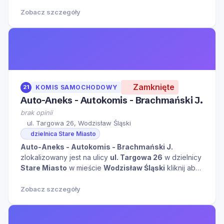
temat tego miejsca.
Zobacz szczegóły
Zamknięte
21
KOMIS SAMOCHODOWY
Auto-Aneks - Autokomis - Brachmański J.
brak opinii
ul. Targowa 26, Wodzisław Śląski
dzielnica Stare Miasto
Auto-Aneks - Autokomis - Brachmański J.
zlokalizowany jest na ulicy
ul. Targowa 26
w dzielnicy
Stare Miasto
w mieście
Wodzisław Śląski
kliknij aby
zobaczyć więcej informacji na temat tego miejsca.
Zobacz szczegóły