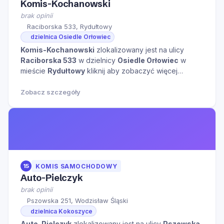
Komis-Kochanowski
brak opinii
Raciborska 533, Rydułtowy
dzielnica Osiedle Orłowiec
Komis-Kochanowski
zlokalizowany jest na ulicy
Raciborska 533
w dzielnicy
Osiedle Orłowiec
w
mieście
Rydułtowy
kliknij aby zobaczyć więcej
informacji na temat tego miejsca.
Zobacz szczegóły
15
KOMIS SAMOCHODOWY
Auto-Pielczyk
brak opinii
Pszowska 251, Wodzisław Śląski
dzielnica Kokoszyce
Auto-Pielczyk
zlokalizowany jest na ulicy
Pszowska