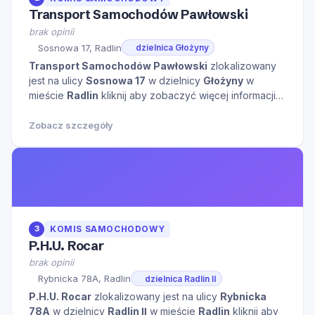
Transport Samochodów Pawłowski
brak opinii
Sosnowa 17, Radlin
dzielnica Głożyny
Transport Samochodów Pawłowski
zlokalizowany
jest na ulicy
Sosnowa 17
w dzielnicy
Głożyny
w
mieście
Radlin
kliknij aby zobaczyć więcej informacji
na temat tego miejsca.
Zobacz szczegóły
3
KOMIS SAMOCHODOWY
P.H.U. Rocar
brak opinii
Rybnicka 78A, Radlin
dzielnica Radlin Ⅱ
P.H.U. Rocar
zlokalizowany jest na ulicy
Rybnicka
78A
w dzielnicy
Radlin Ⅱ
w mieście
Radlin
kliknij aby