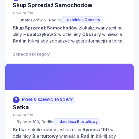
Skup Sprzedaż Samochodów
brak opinii
Hubalczyków 2, Radlin
dzielnica Obszary
Skup Sprzedaż Samochodów
zlokalizowany jest na
ulicy
Hubalczyków 2
w dzielnicy
Obszary
w mieście
Radlin
kliknij aby zobaczyć więcej informacji na temat
tego miejsca.
Zobacz szczegóły
7
KOMIS SAMOCHODOWY
Setka
brak opinii
Rymera 100, Radlin
dzielnica Biertułtowy
Setka
zlokalizowany jest na ulicy
Rymera 100
w
dzielnicy
Biertułtowy
w mieście
Radlin
kliknij aby