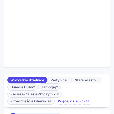
Wszystkie dzielnice
Partynice
Stare Miasto
5
3
Osiedle Huby
Tarnogaj
2
2
Zacisze-Zalesie-Szczytniki
2
Przedmieście Oławskie
Więcej dzielnic
2
+18