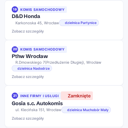
19
KOMIS SAMOCHODOWY
D&D Honda
Karkonoska 45, Wrocław
dzielnica Partynice
Zobacz szczegóły
20
KOMIS SAMOCHODOWY
Pthw Wrocław
R.Dmowskiego 7(Przedłużenie Długiej), Wrocław
dzielnica Nadodrze
Zobacz szczegóły
Zamknięte
21
INNE FIRMY I USŁUGI
Gosia s.c. Autokomis
ul. Klecińska 151, Wrocław
dzielnica Muchobór Mały
Zobacz szczegóły