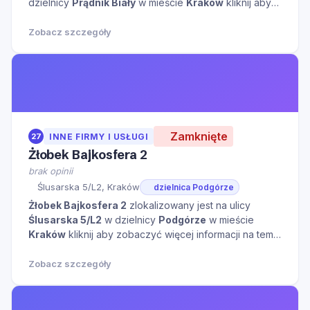
dzielnicy
Prądnik Biały
w mieście
Kraków
kliknij aby
zobaczyć więcej informacji na temat tego miejsca.
Zobacz szczegóły
Zamknięte
27
INNE FIRMY I USŁUGI
Żłobek Bajkosfera 2
brak opinii
Ślusarska 5/L2, Kraków
dzielnica Podgórze
Żłobek Bajkosfera 2
zlokalizowany jest na ulicy
Ślusarska 5/L2
w dzielnicy
Podgórze
w mieście
Kraków
kliknij aby zobaczyć więcej informacji na temat
tego miejsca.
Zobacz szczegóły