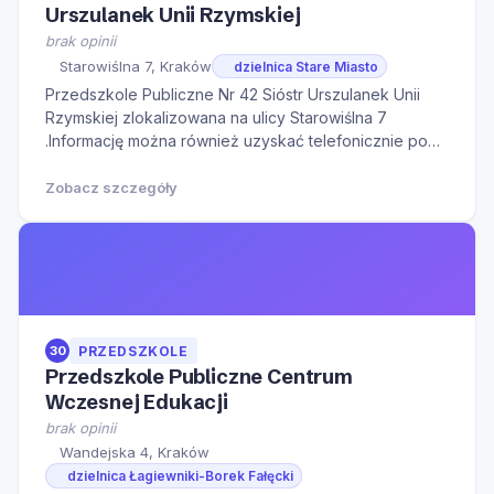
Urszulanek Unii Rzymskiej
brak opinii
Starowiślna 7, Kraków
dzielnica Stare Miasto
Przedszkole Publiczne Nr 42 Sióstr Urszulanek Unii
Rzymskiej zlokalizowana na ulicy Starowiślna 7
.Informację można również uzyskać telefonicznie pod
numerem telefonu 124221270.Serdecznie zapraszamy
do kontaktu w godzinach otwarcia oraz na Naszą
Zobacz szczegóły
stronę internetową w celu zapoznania się z
dodatkowymi
30
PRZEDSZKOLE
Przedszkole Publiczne Centrum
Wczesnej Edukacji
brak opinii
Wandejska 4, Kraków
dzielnica Łagiewniki-Borek Fałęcki