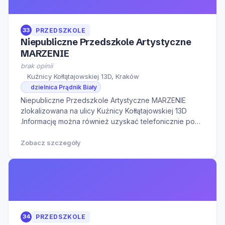
33
PRZEDSZKOLE
Niepubliczne Przedszkole Artystyczne
MARZENIE
brak opinii
Kuźnicy Kołłątajowskiej 13D, Kraków
dzielnica Prądnik Biały
Niepubliczne Przedszkole Artystyczne MARZENIE
zlokalizowana na ulicy Kuźnicy Kołłątajowskiej 13D
.Informację można również uzyskać telefonicznie pod
numerem telefonu 604113696.Serdecznie zapraszamy
do kontaktu w godzinach otwarcia oraz na Naszą
Zobacz szczegóły
stronę internetową w celu zapoznania się z
dodatkowymi
34
PRZEDSZKOLE