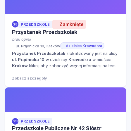
Zamknięte
28
PRZEDSZKOLE
Przystanek Przedszkolak
brak opinii
ul. Prądnicka 10, Kraków
dzielnica Krowodrza
Przystanek Przedszkolak
zlokalizowany jest na ulicy
ul. Prądnicka 10
w dzielnicy
Krowodrza
w mieście
Kraków
kliknij aby zobaczyć więcej informacji na temat
tego miejsca.
Zobacz szczegóły
29
PRZEDSZKOLE
Przedszkole Publiczne Nr 42 Sióstr