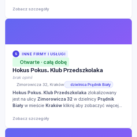
odkrywania świata. W naszym przedszkolu stawiamy
na rozwój, dlatego organizujemy różnorodne zajęcia
Zobacz szczegóły
sportowe, które pomagają dzieciom w budowaniu
sprawności fizy
5
INNE FIRMY I USŁUGI
Otwarte · całą dobę
Hokus Pokus. Klub Przedszkolaka
brak opinii
Zimorowicza 32, Kraków
dzielnica Prądnik Biały
Hokus Pokus. Klub Przedszkolaka
zlokalizowany
jest na ulicy
Zimorowicza 32
w dzielnicy
Prądnik
Biały
w mieście
Kraków
kliknij aby zobaczyć więcej
informacji na temat tego miejsca.
Zobacz szczegóły