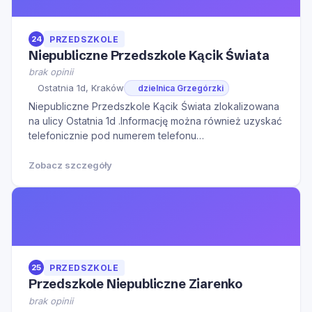
24
PRZEDSZKOLE
Niepubliczne Przedszkole Kącik Świata
brak opinii
Ostatnia 1d, Kraków
dzielnica Grzegórzki
Niepubliczne Przedszkole Kącik Świata zlokalizowana
na ulicy Ostatnia 1d .Informację można również uzyskać
telefonicznie pod numerem telefonu
124464800.Serdecznie zapraszamy do kontaktu w
godzinach otwarcia oraz na Naszą stronę internetową
Zobacz szczegóły
w celu zapoznania się z dodatkowymi informacjami.
25
PRZEDSZKOLE
Przedszkole Niepubliczne Ziarenko
brak opinii