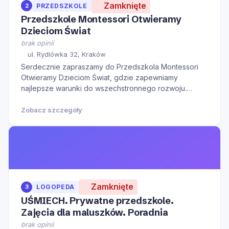
Zamknięte
2
PRZEDSZKOLE
Przedszkole Montessori Otwieramy
Dzieciom Świat
brak opinii
ul. Rydlówka 32, Kraków
Serdecznie zapraszamy do Przedszkola Montessori
Otwieramy Dzieciom Świat, gdzie zapewniamy
najlepsze warunki do wszechstronnego rozwoju.
Nasze przedszkole stosuje unikalną metodę
Montessori, która kładzie nacisk na indywidualne
Zobacz szczegóły
podejście do każdego dziecka. Zamiast tradycyjnego
nauczania, stawiamy n
Zamknięte
3
LOGOPEDA
UŚMIECH. Prywatne przedszkole.
Zajęcia dla maluszków. Poradnia
brak opinii