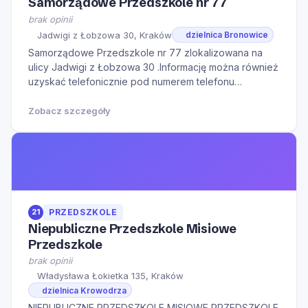
Samorządowe Przedszkole nr 77
brak opinii
Jadwigi z Łobzowa 30, Kraków
dzielnica Bronowice
Samorządowe Przedszkole nr 77 zlokalizowana na
ulicy Jadwigi z Łobzowa 30 .Informację można również
uzyskać telefonicznie pod numerem telefonu
126371821.Serdecznie zapraszamy do kontaktu w
godzinach otwarcia oraz na Naszą stronę internetową
Zobacz szczegóły
w celu zapoznania się z dodatkowymi informacjami.
21
PRZEDSZKOLE
Niepubliczne Przedszkole Misiowe
Przedszkole
brak opinii
Władysława Łokietka 135, Kraków
dzielnica Krowodrza
NIEPUBLICZNE PRZEDSZKOLE MISIOWE PRZEDSZKOLE