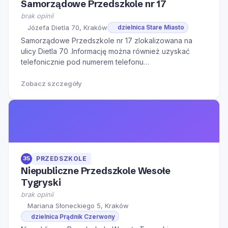
Samorządowe Przedszkole nr 17
brak opinii
Józefa Dietla 70, Kraków
dzielnica Stare Miasto
Samorządowe Przedszkole nr 17 zlokalizowana na
ulicy Dietla 70 .Informację można również uzyskać
telefonicznie pod numerem telefonu
124211870.Serdecznie zapraszamy do kontaktu w
godzinach otwarcia oraz na Naszą stronę internetową
Zobacz szczegóły
w celu zapoznania się z dodatkowymi informacjami.
35
PRZEDSZKOLE
Niepubliczne Przedszkole Wesołe
Tygryski
brak opinii
Mariana Słoneckiego 5, Kraków
dzielnica Prądnik Czerwony