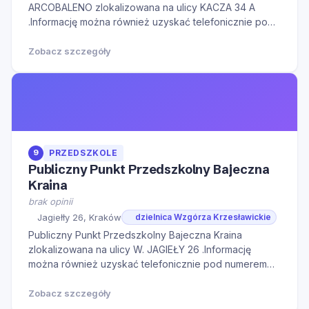
ARCOBALENO zlokalizowana na ulicy KACZA 34 A
.Informację można również uzyskać telefonicznie pod
numerem telefonu 126531062.Serdecznie zapraszamy
do kontaktu w godzinach otwarcia oraz na Naszą
Zobacz szczegóły
stronę internetową w celu zapoznania się z
dodatkowymi informacj
9
PRZEDSZKOLE
Publiczny Punkt Przedszkolny Bajeczna
Kraina
brak opinii
Jagiełły 26, Kraków
dzielnica Wzgórza Krzesławickie
Publiczny Punkt Przedszkolny Bajeczna Kraina
zlokalizowana na ulicy W. JAGIEŁY 26 .Informację
można również uzyskać telefonicznie pod numerem
telefonu 790299056.Serdecznie zapraszamy do
kontaktu w godzinach otwarcia oraz na Naszą stronę
Zobacz szczegóły
internetową w celu zapoznania się z dodatkowymi