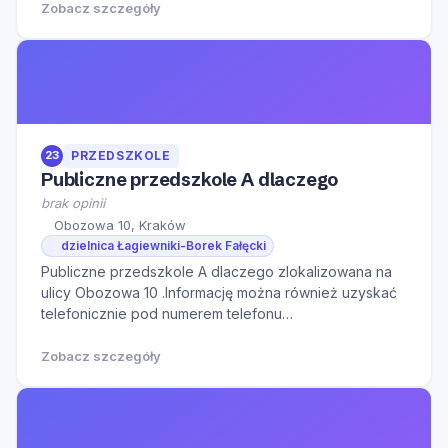
kontaktu w godzinach otwarcia oraz na Naszą stronę
Zobacz szczegóły
internetową w celu zapoznania się z dodatkowymi
informacj
23
PRZEDSZKOLE
Publiczne przedszkole A dlaczego
brak opinii
Obozowa 10, Kraków
dzielnica Łagiewniki-Borek Fałęcki
Publiczne przedszkole A dlaczego zlokalizowana na
ulicy Obozowa 10 .Informację można również uzyskać
telefonicznie pod numerem telefonu
794999510.Serdecznie zapraszamy do kontaktu w
godzinach otwarcia oraz na Naszą stronę internetową
Zobacz szczegóły
w celu zapoznania się z dodatkowymi informacjami.