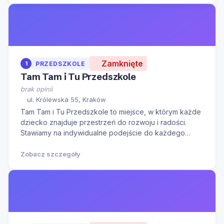
Zamknięte
1
PRZEDSZKOLE
Tam Tam i Tu Przedszkole
brak opinii
ul. Królewska 55, Kraków
Tam Tam i Tu Przedszkole to miejsce, w którym każde
dziecko znajduje przestrzeń do rozwoju i radości.
Stawiamy na indywidualne podejście do każdego
dziecka, oferując kompleksową opiekę przedszkolną.
Dzieci w naszym przedszkolu biorą udział w
Zobacz szczegóły
kreatywnych zajęciach ale także spędzają czas na
świeżym p