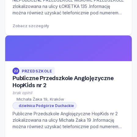
zlokalizowana na ulicy ŁOKIETKA 135 .Informację
można również uzyskać telefonicznie pod numerem
telefonu 124161232.Serdecznie zapraszamy do
kontaktu w godzinach otwarcia oraz na Naszą stronę
Zobacz szczegóły
internetową w celu zapoznania się z dodatkowymi
informacjami.
22
PRZEDSZKOLE
Publiczne Przedszkole Anglojęzyczne
HopKids nr 2
brak opinii
Michała Żaka 19, Kraków
dzielnica Podgórze Duchackie
Publiczne Przedszkole Anglojęzyczne HopKids nr 2
zlokalizowana na ulicy Michała Żaka 19 .Informację
można również uzyskać telefonicznie pod numerem
telefonu 530751616.Serdecznie zapraszamy do