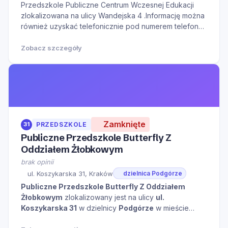
Przedszkole Publiczne Centrum Wczesnej Edukacji
zlokalizowana na ulicy Wandejska 4 .Informację można
również uzyskać telefonicznie pod numerem telefonu
690003093.Serdecznie zapraszamy do kontaktu w
godzinach otwarcia oraz na Naszą stronę internetową
Zobacz szczegóły
w celu zapoznania się z dodatkowymi informacjami.
Zamknięte
31
PRZEDSZKOLE
Publiczne Przedszkole Butterfly Z
Oddziałem Żłobkowym
brak opinii
ul. Koszykarska 31, Kraków
dzielnica Podgórze
Publiczne Przedszkole Butterfly Z Oddziałem
Żłobkowym
zlokalizowany jest na ulicy
ul.
Koszykarska 31
w dzielnicy
Podgórze
w mieście
Kraków
kliknij aby zobaczyć więcej informacji na temat