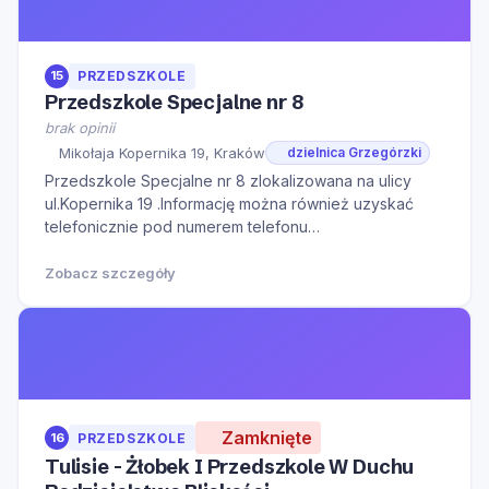
15
PRZEDSZKOLE
Przedszkole Specjalne nr 8
brak opinii
Mikołaja Kopernika 19, Kraków
dzielnica Grzegórzki
Przedszkole Specjalne nr 8 zlokalizowana na ulicy
ul.Kopernika 19 .Informację można również uzyskać
telefonicznie pod numerem telefonu
124247468.Serdecznie zapraszamy do kontaktu w
godzinach otwarcia oraz na Naszą stronę internetową
Zobacz szczegóły
w celu zapoznania się z dodatkowymi informacjami.
Zamknięte
16
PRZEDSZKOLE
Tulisie - Żłobek I Przedszkole W Duchu