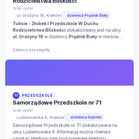
Rodzicielstwa Bliskości
brak opinii
ul. Grażyny 18, Kraków
dzielnica Prądnik Biały
Tulisie - Żłobek I Przedszkole W Duchu
Rodzicielstwa Bliskości
zlokalizowany jest na ulicy
ul. Grażyny 18
w dzielnicy
Prądnik Biały
w mieście
Kraków
kliknij aby zobaczyć więcej informacji na temat
tego miejsca.
Zobacz szczegóły
17
PRZEDSZKOLE
Samorządowe Przedszkole nr 71
brak opinii
Ludwinowska 6, Kraków
dzielnica Dębniki
Samorządowe Przedszkole nr 71 zlokalizowana na
ulicy Ludwinowska 6 .Informację można również
uzyskać telefonicznie pod numerem telefonu