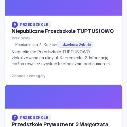
6
PRZEDSZKOLE
Niepubliczne Przedszkole TUPTUSIOWO
brak opinii
Kamieniecka 2, Kraków
dzielnica Dębniki
Niepubliczne Przedszkole TUPTUSIOWO
zlokalizowana na ulicy ul. Kamieniecka 2 .Informację
można również uzyskać telefonicznie pod numerem
telefonu 666321060.Serdecznie zapraszamy do
kontaktu w godzinach otwarcia oraz na Naszą stronę
Zobacz szczegóły
internetową w celu zapoznania się z dodatkowymi
informacjami.
7
PRZEDSZKOLE
Przedszkole Prywatne nr 3 Małgorzata