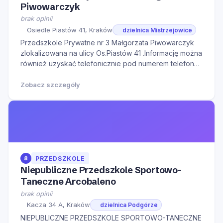
Piwowarczyk
brak opinii
Osiedle Piastów 41, Kraków
dzielnica Mistrzejowice
Przedszkole Prywatne nr 3 Małgorzata Piwowarczyk
zlokalizowana na ulicy Os.Piastów 41 .Informację można
również uzyskać telefonicznie pod numerem telefonu
126470734.Serdecznie zapraszamy do kontaktu w
godzinach otwarcia oraz na Naszą stronę internetową
Zobacz szczegóły
w celu zapoznania się z dodatkowymi informacjam
8
PRZEDSZKOLE
Niepubliczne Przedszkole Sportowo-
Taneczne Arcobaleno
brak opinii
Kacza 34 A, Kraków
dzielnica Podgórze
NIEPUBLICZNE PRZEDSZKOLE SPORTOWO-TANECZNE