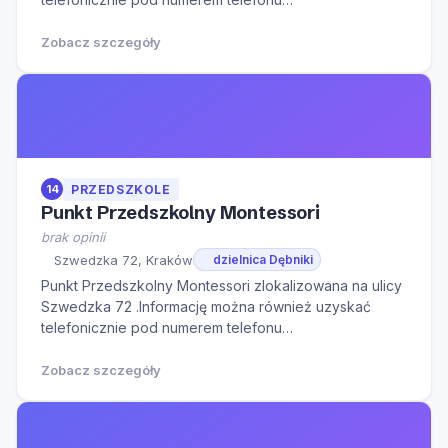
126375554.Serdecznie zapraszamy do kontaktu w
godzinach otwarcia oraz na Naszą stronę internetową
Zobacz szczegóły
w celu zapoznania się z dodatkowymi informacjami.
14
PRZEDSZKOLE
Punkt Przedszkolny Montessori
brak opinii
Szwedzka 72, Kraków
dzielnica Dębniki
Punkt Przedszkolny Montessori zlokalizowana na ulicy
Szwedzka 72 .Informację można również uzyskać
telefonicznie pod numerem telefonu
122662053.Serdecznie zapraszamy do kontaktu w
godzinach otwarcia oraz na Naszą stronę internetową
Zobacz szczegóły
w celu zapoznania się z dodatkowymi informacjami.