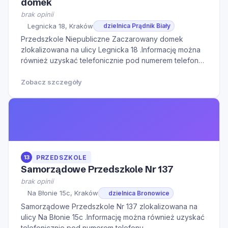
domek
brak opinii
Legnicka 18, Kraków
dzielnica Prądnik Biały
Przedszkole Niepubliczne Zaczarowany domek
zlokalizowana na ulicy Legnicka 18 .Informację można
również uzyskać telefonicznie pod numerem telefonu
124203583.Serdecznie zapraszamy do kontaktu w
godzinach otwarcia oraz na Naszą stronę internetową
Zobacz szczegóły
w celu zapoznania się z dodatkowymi informacjami.
13
PRZEDSZKOLE
Samorządowe Przedszkole Nr 137
brak opinii
Na Błonie 15c, Kraków
dzielnica Bronowice
Samorządowe Przedszkole Nr 137 zlokalizowana na
ulicy Na Błonie 15c .Informację można również uzyskać
telefonicznie pod numerem telefonu