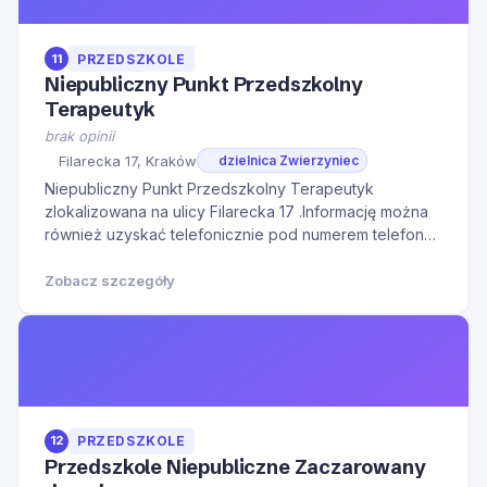
11
PRZEDSZKOLE
Niepubliczny Punkt Przedszkolny
Terapeutyk
brak opinii
Filarecka 17, Kraków
dzielnica Zwierzyniec
Niepubliczny Punkt Przedszkolny Terapeutyk
zlokalizowana na ulicy Filarecka 17 .Informację można
również uzyskać telefonicznie pod numerem telefonu
661922157.Serdecznie zapraszamy do kontaktu w
godzinach otwarcia oraz na Naszą stronę internetową
Zobacz szczegóły
w celu zapoznania się z dodatkowymi informacjami.
12
PRZEDSZKOLE
Przedszkole Niepubliczne Zaczarowany