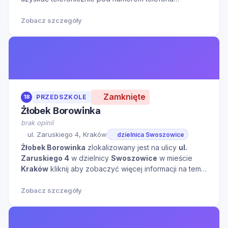
122660510.Serdecznie zapraszamy do kontaktu w
godzinach otwarcia oraz na Naszą stronę internetową
Zobacz szczegóły
w celu zapoznania się z dodatkowymi informacjami.
Zamknięte
18
PRZEDSZKOLE
Żłobek Borowinka
brak opinii
ul. Zaruskiego 4, Kraków
dzielnica Swoszowice
Żłobek Borowinka
zlokalizowany jest na ulicy
ul.
Zaruskiego 4
w dzielnicy
Swoszowice
w mieście
Kraków
kliknij aby zobaczyć więcej informacji na temat
tego miejsca.
Zobacz szczegóły