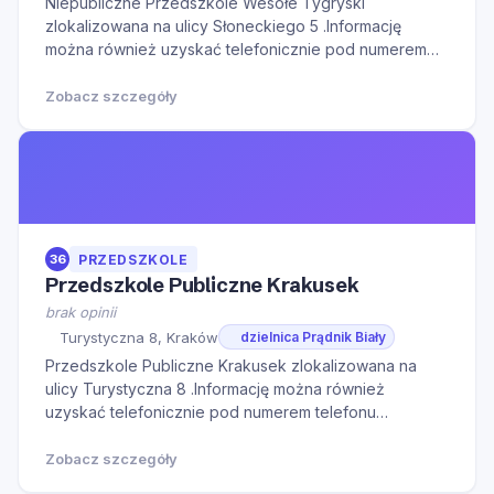
Niepubliczne Przedszkole Wesołe Tygryski
zlokalizowana na ulicy Słoneckiego 5 .Informację
można również uzyskać telefonicznie pod numerem
telefonu 600884838.Serdecznie zapraszamy do
kontaktu w godzinach otwarcia oraz na Naszą stronę
Zobacz szczegóły
internetową w celu zapoznania się z dodatkowymi
informacjami.
36
PRZEDSZKOLE
Przedszkole Publiczne Krakusek
brak opinii
Turystyczna 8, Kraków
dzielnica Prądnik Biały
Przedszkole Publiczne Krakusek zlokalizowana na
ulicy Turystyczna 8 .Informację można również
uzyskać telefonicznie pod numerem telefonu
508773075.Serdecznie zapraszamy do kontaktu w
godzinach otwarcia oraz na Naszą stronę internetową
Zobacz szczegóły
w celu zapoznania się z dodatkowymi informacjami.