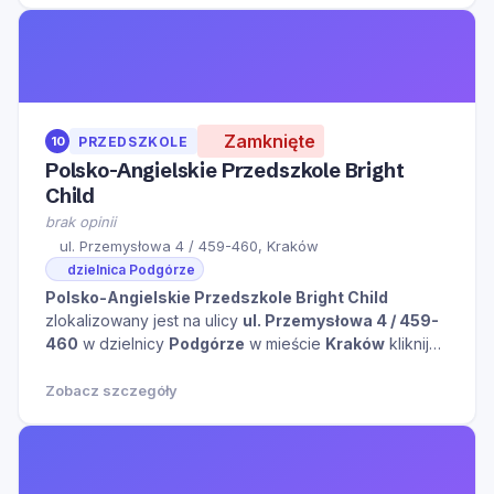
informacjami.
Zamknięte
10
PRZEDSZKOLE
Polsko-Angielskie Przedszkole Bright
Child
brak opinii
ul. Przemysłowa 4 / 459-460, Kraków
dzielnica Podgórze
Polsko-Angielskie Przedszkole Bright Child
zlokalizowany jest na ulicy
ul. Przemysłowa 4 / 459-
460
w dzielnicy
Podgórze
w mieście
Kraków
kliknij
aby zobaczyć więcej informacji na temat tego miejsca.
Zobacz szczegóły