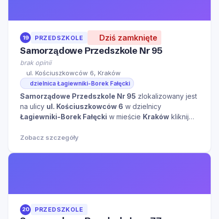
Dziś zamknięte
19
PRZEDSZKOLE
Samorządowe Przedszkole Nr 95
brak opinii
ul. Kościuszkowców 6, Kraków
dzielnica Łagiewniki-Borek Fałęcki
Samorządowe Przedszkole Nr 95
zlokalizowany jest
na ulicy
ul. Kościuszkowców 6
w dzielnicy
Łagiewniki-Borek Fałęcki
w mieście
Kraków
kliknij
aby zobaczyć więcej informacji na temat tego miejsca.
Zobacz szczegóły
20
PRZEDSZKOLE