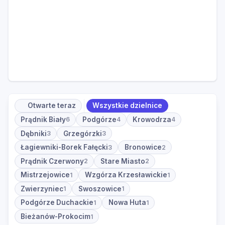
Otwarte teraz
Wszystkie dzielnice
Prądnik Biały
Podgórze
Krowodrza
6
4
4
Dębniki
Grzegórzki
3
3
Łagiewniki-Borek Fałęcki
Bronowice
3
2
Prądnik Czerwony
Stare Miasto
2
2
Mistrzejowice
Wzgórza Krzesławickie
1
1
Zwierzyniec
Swoszowice
1
1
Podgórze Duchackie
Nowa Huta
1
1
Bieżanów-Prokocim
1