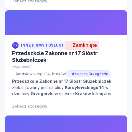
tego miejsca.
Zobacz szczegóły
Zamknięte
32
INNE FIRMY I USŁUGI
Przedszkole Zakonne nr 17 Sióstr
Służebniczek
brak opinii
Kordylewskiego 14, Kraków
dzielnica Grzegórzki
Przedszkole Zakonne nr 17 Sióstr Służebniczek
zlokalizowany jest na ulicy
Kordylewskiego 14
w
dzielnicy
Grzegórzki
w mieście
Kraków
kliknij aby
zobaczyć więcej informacji na temat tego miejsca.
Zobacz szczegóły