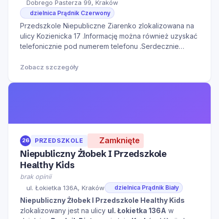
Dobrego Pasterza 99, Kraków
dzielnica Prądnik Czerwony
Przedszkole Niepubliczne Ziarenko zlokalizowana na
ulicy Kozienicka 17 .Informację można również uzyskać
telefonicznie pod numerem telefonu .Serdecznie
zapraszamy do kontaktu w godzinach otwarcia oraz na
Naszą stronę internetową w celu zapoznania się z
Zobacz szczegóły
dodatkowymi informacjami.
Zamknięte
26
PRZEDSZKOLE
Niepubliczny Żłobek I Przedszkole
Healthy Kids
brak opinii
ul. Łokietka 136A, Kraków
dzielnica Prądnik Biały
Niepubliczny Żłobek I Przedszkole Healthy Kids
zlokalizowany jest na ulicy
ul. Łokietka 136A
w