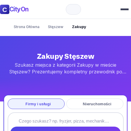
CityOn
Strona Główna
Stęszew
Zakupy
Zakupy Stęszew
Szukasz miejsca z kategorii Zakupy w mieście
Stęszew? Prezentujemy kompletny przewodnik po
lokalach w mieście i okolicy (do 100 km). Znajdziesz tu
aktualne godziny otwarcia, dane kontaktowe oraz
dokładne mapy dojazdowe. Wszystkie informacje są
na bieżąco aktualizowane, byś mógł łatwo dotrzeć do
Firmy i usługi
Nieruchomości
wybranego miejsca.