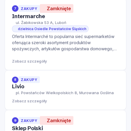
Zamknięte
7
ZAKUPY
Intermarche
ul. Żabikowska 53 A, Luboń
dzielnica Osiedle Powstańców Śląskich
Oferta Intermarché to popularna sieć supermarketów
oferująca szeroki asortyment produktów
spożywczych, artykułów gospodarstwa domowego,
kosmetyków oraz produktów świeżych, takich jak
pieczywo, owoce i warzywa. Sklep w Luboniu przy ul.
Zobacz szczegóły
Żabikowskiej zapewnia klientom dostęp do wys
8
ZAKUPY
Livio
pl. Powstańców Wielkopolskich 8, Murowana Goślina
Zobacz szczegóły
Zamknięte
9
ZAKUPY
Sklep Polski