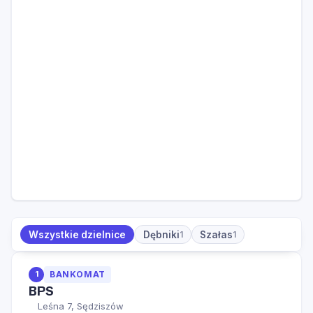
Wszystkie dzielnice
Dębniki
Szałas
1
1
1
BANKOMAT
BPS
Leśna 7, Sędziszów