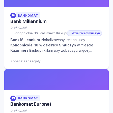
18
BANKOMAT
Bank Millennium
brak opinii
Konopnickiej 10, Kazimierz Biskupi
dzielnica Smuczyn
Bank Millennium
zlokalizowany jest na ulicy
Konopnickiej 10
w dzielnicy
Smuczyn
w mieście
Kazimierz Biskupi
kliknij aby zobaczyć więcej
informacji na temat tego miejsca.
Zobacz szczegóły
19
BANKOMAT
Bankomat Euronet
brak opinii