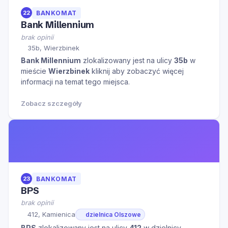
22
BANKOMAT
Bank Millennium
brak opinii
35b, Wierzbinek
Bank Millennium
zlokalizowany jest na ulicy
35b
w
mieście
Wierzbinek
kliknij aby zobaczyć więcej
informacji na temat tego miejsca.
Zobacz szczegóły
23
BANKOMAT
BPS
brak opinii
412, Kamienica
dzielnica Olszowe
BPS
zlokalizowany jest na ulicy
412
w dzielnicy