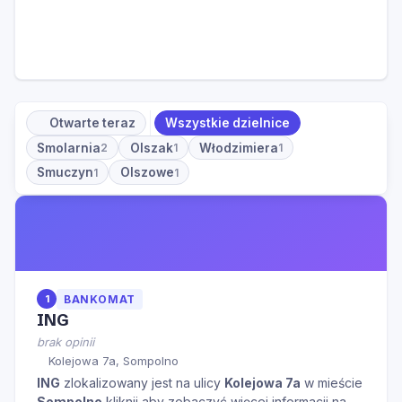
Otwarte teraz
Wszystkie dzielnice
Smolarnia
Olszak
Włodzimiera
2
1
1
Smuczyn
Olszowe
1
1
1
BANKOMAT
ING
brak opinii
Kolejowa 7a, Sompolno
ING
zlokalizowany jest na ulicy
Kolejowa 7a
w mieście
Sompolno
kliknij aby zobaczyć więcej informacji na