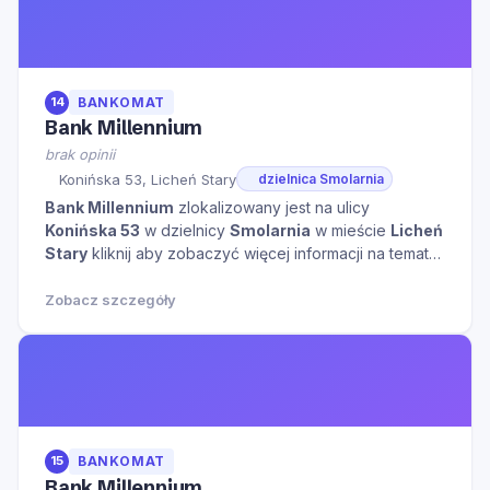
14
BANKOMAT
Bank Millennium
brak opinii
Konińska 53, Licheń Stary
dzielnica Smolarnia
Bank Millennium
zlokalizowany jest na ulicy
Konińska 53
w dzielnicy
Smolarnia
w mieście
Licheń
Stary
kliknij aby zobaczyć więcej informacji na temat
tego miejsca.
Zobacz szczegóły
15
BANKOMAT
Bank Millennium