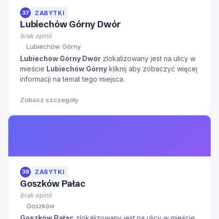
37
ZABYTKI
Lubiechów Górny Dwór
brak opinii
Lubiechów Górny
Lubiechów Górny Dwór
zlokalizowany jest na ulicy
w
mieście
Lubiechów Górny
kliknij aby zobaczyć więcej
informacji na temat tego miejsca.
Zobacz szczegóły
38
ZABYTKI
Goszków Pałac
brak opinii
Goszków
Goszków Pałac
zlokalizowany jest na ulicy
w mieście