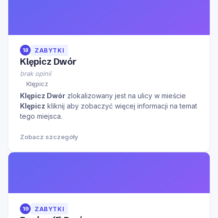
18
ZABYTKI
Klępicz Dwór
brak opinii
Klępicz
Klępicz Dwór
zlokalizowany jest na ulicy
w mieście
Klępicz
kliknij aby zobaczyć więcej informacji na temat
tego miejsca.
Zobacz szczegóły
19
ZABYTKI