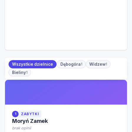
Wszystkie dzielnice
Dębogóra
Widzew
1
1
Bieliny
1
1
ZABYTKI
Moryń Zamek
brak opinii