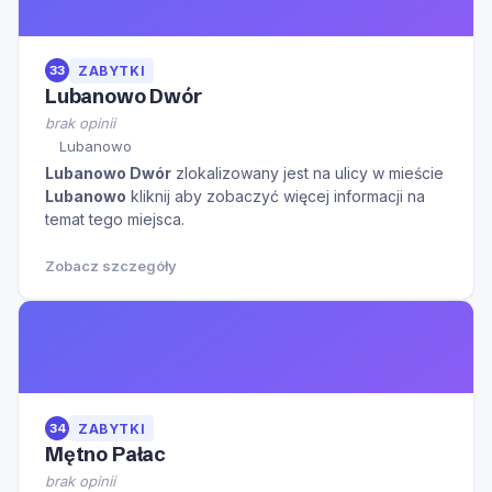
33
ZABYTKI
Lubanowo Dwór
brak opinii
Lubanowo
Lubanowo Dwór
zlokalizowany jest na ulicy
w mieście
Lubanowo
kliknij aby zobaczyć więcej informacji na
temat tego miejsca.
Zobacz szczegóły
34
ZABYTKI
Mętno Pałac
brak opinii