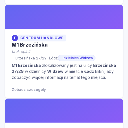
11
CENTRUM HANDLOWE
M1 Brzezińska
brak opinii
Brzezińska 27/29, Łódź
dzielnica Widzew
M1 Brzezińska
zlokalizowany jest na ulicy
Brzezińska
27/29
w dzielnicy
Widzew
w mieście
Łódź
kliknij aby
zobaczyć więcej informacji na temat tego miejsca.
Zobacz szczegóły