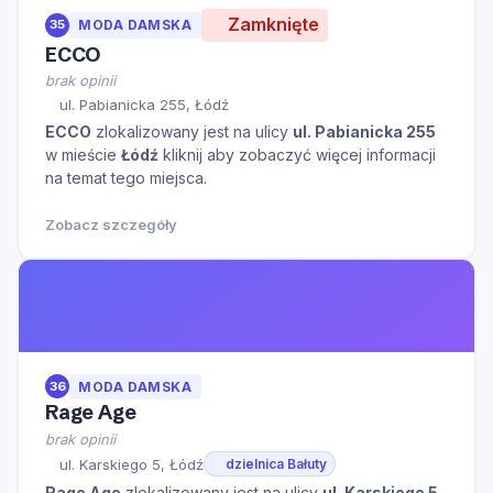
Zamknięte
35
MODA DAMSKA
ECCO
brak opinii
ul. Pabianicka 255, Łódź
ECCO
zlokalizowany jest na ulicy
ul. Pabianicka 255
w mieście
Łódź
kliknij aby zobaczyć więcej informacji
na temat tego miejsca.
Zobacz szczegóły
36
MODA DAMSKA
Rage Age
brak opinii
ul. Karskiego 5, Łódź
dzielnica Bałuty
Rage Age
zlokalizowany jest na ulicy
ul. Karskiego 5