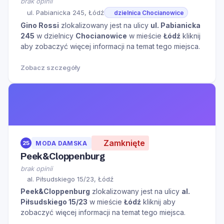
brak opinii
ul. Pabianicka 245, Łódź
dzielnica Chocianowice
Gino Rossi
zlokalizowany jest na ulicy
ul. Pabianicka
245
w dzielnicy
Chocianowice
w mieście
Łódź
kliknij
aby zobaczyć więcej informacji na temat tego miejsca.
Zobacz szczegóły
Zamknięte
25
MODA DAMSKA
Peek&Cloppenburg
brak opinii
al. Piłsudskiego 15/23, Łódź
Peek&Cloppenburg
zlokalizowany jest na ulicy
al.
Piłsudskiego 15/23
w mieście
Łódź
kliknij aby
zobaczyć więcej informacji na temat tego miejsca.