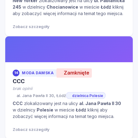
New Yorker
zlokalizowany jest na ulicy
ul. Pabianicka
245
w dzielnicy
Chocianowice
w mieście
Łódź
kliknij
aby zobaczyć więcej informacji na temat tego miejsca.
Zobacz szczegóły
Zamknięte
14
MODA DAMSKA
CCC
brak opinii
al. Jana Pawła II 30, Łódź
dzielnica Polesie
CCC
zlokalizowany jest na ulicy
al. Jana Pawła II 30
w dzielnicy
Polesie
w mieście
Łódź
kliknij aby
zobaczyć więcej informacji na temat tego miejsca.
Zobacz szczegóły