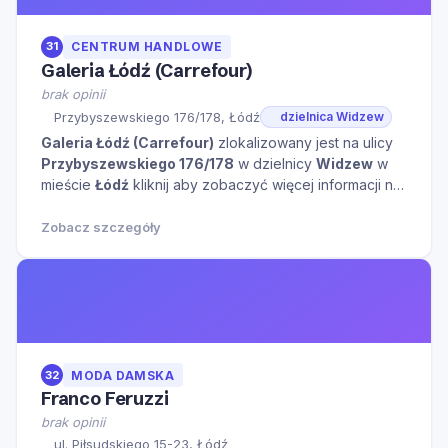
31
CENTRUM HANDLOWE
Galeria Łódź (Carrefour)
brak opinii
Przybyszewskiego 176/178, Łódź
dzielnica Widzew
Galeria Łódź (Carrefour)
zlokalizowany jest na ulicy
Przybyszewskiego 176/178
w dzielnicy
Widzew
w
mieście
Łódź
kliknij aby zobaczyć więcej informacji na
temat tego miejsca.
Zobacz szczegóły
32
MODA DAMSKA
Franco Feruzzi
brak opinii
ul. Piłsudskiego 15-23, Łódź