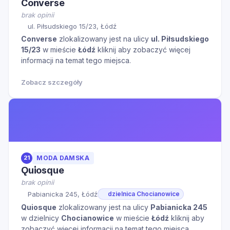
Converse
brak opinii
ul. Piłsudskiego 15/23, Łódź
Converse
zlokalizowany jest na ulicy
ul. Piłsudskiego
15/23
w mieście
Łódź
kliknij aby zobaczyć więcej
informacji na temat tego miejsca.
Zobacz szczegóły
21
MODA DAMSKA
Quiosque
brak opinii
Pabianicka 245, Łódź
dzielnica Chocianowice
Quiosque
zlokalizowany jest na ulicy
Pabianicka 245
w dzielnicy
Chocianowice
w mieście
Łódź
kliknij aby
zobaczyć więcej informacji na temat tego miejsca.