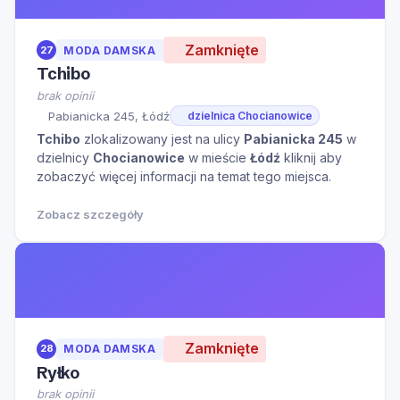
Zamknięte
27
MODA DAMSKA
Tchibo
brak opinii
Pabianicka 245, Łódź
dzielnica Chocianowice
Tchibo
zlokalizowany jest na ulicy
Pabianicka 245
w
dzielnicy
Chocianowice
w mieście
Łódź
kliknij aby
zobaczyć więcej informacji na temat tego miejsca.
Zobacz szczegóły
Zamknięte
28
MODA DAMSKA
Ryłko
brak opinii