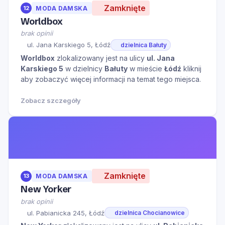
Zamknięte
12
MODA DAMSKA
Worldbox
brak opinii
ul. Jana Karskiego 5, Łódź
dzielnica Bałuty
Worldbox
zlokalizowany jest na ulicy
ul. Jana
Karskiego 5
w dzielnicy
Bałuty
w mieście
Łódź
kliknij
aby zobaczyć więcej informacji na temat tego miejsca.
Zobacz szczegóły
Zamknięte
13
MODA DAMSKA
New Yorker
brak opinii
ul. Pabianicka 245, Łódź
dzielnica Chocianowice