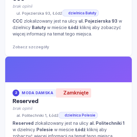
brak opinii
ul. Pojezierska 93, Łódź
dzielnica Bałuty
CCC
zlokalizowany jest na ulicy
ul. Pojezierska 93
w
dzielnicy
Bałuty
w mieście
Łódź
kliknij aby zobaczyć
więcej informacji na temat tego miejsca.
Zobacz szczegóły
Zamknięte
2
MODA DAMSKA
Reserved
brak opinii
al. Politechniki 1, Łódź
dzielnica Polesie
Reserved
zlokalizowany jest na ulicy
al. Politechniki 1
w dzielnicy
Polesie
w mieście
Łódź
kliknij aby
zobaczyć więcej informacji na temat tego miejsca.