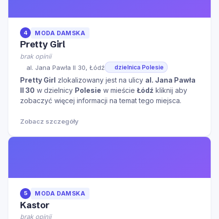
4
MODA DAMSKA
Pretty Girl
brak opinii
al. Jana Pawła II 30, Łódź
dzielnica Polesie
Pretty Girl
zlokalizowany jest na ulicy
al. Jana Pawła
II 30
w dzielnicy
Polesie
w mieście
Łódź
kliknij aby
zobaczyć więcej informacji na temat tego miejsca.
Zobacz szczegóły
5
MODA DAMSKA
Kastor
brak opinii