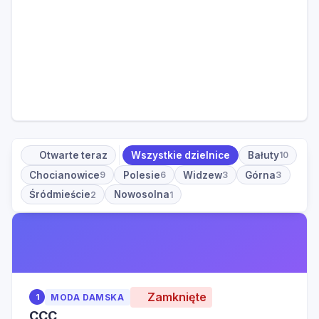
Otwarte teraz
Wszystkie dzielnice
Bałuty
10
Chocianowice
Polesie
Widzew
Górna
9
6
3
3
Śródmieście
Nowosolna
2
1
Zamknięte
1
MODA DAMSKA
CCC