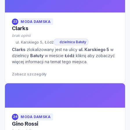
23
MODA DAMSKA
Clarks
brak opinii
ul. Karskiego 5, Łódź
dzielnica Bałuty
Clarks
zlokalizowany jest na ulicy
ul. Karskiego 5
w
dzielnicy
Bałuty
w mieście
Łódź
kliknij aby zobaczyć
więcej informacji na temat tego miejsca.
Zobacz szczegóły
24
MODA DAMSKA
Gino Rossi