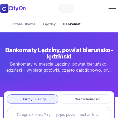
CityOn
Strona Główna
Lędziny
Bankomat
Bankomaty Lędziny, powiat bieruńsko-
lędziński
Bankomaty w mieście Lędziny, powiat bieruńsko-
lędziński – wypłata gotówki, często całodobowo, oraz
wpłatomaty. Sprawdź adresy i lokalizacje najbliższych
urządzeń na mapie.
Firmy i usługi
Nieruchomości