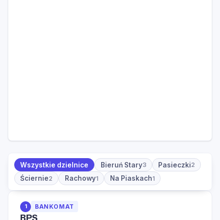
Wszystkie dzielnice
Bieruń Stary
Pasieczki
3
2
Ściernie
Rachowy
Na Piaskach
2
1
1
1
BANKOMAT
BPS