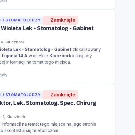
góły
Zamknięte
I I STOMATOLODZY
Wioleta Lek - Stomatolog - Gabinet
4 A, Kluczbork
oleta Lek - Stomatolog - Gabinet
zlokalizowany
. Ligonia 14 A
w mieście
Kluczbork
kliknij aby
j informacji na temat tego miejsca.
góły
Zamknięte
I I STOMATOLODZY
tor, Lek. Stomatolog. Spec. Chirurg
. 1, Kluczbork
informacji na temat tego miejsca na jego stronie
ub skontaktuj się telefonicznie.