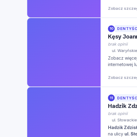
Zobacz szcze
10
DENTYŚC
Kęsy Joann
brak opinii
ul. Waryński
Zobacz więcej 
internetowej l
Zobacz szcze
11
DENTYŚC
Hadzik Zdz
brak opinii
ul. Słowacki
Hadzik Zdzis
na ulicy
ul. S