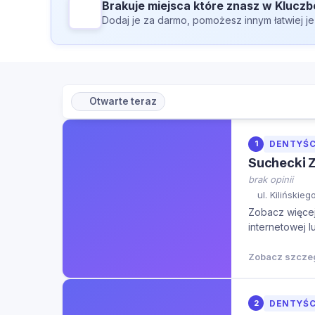
Brakuje miejsca które znasz w Kluczb
Dodaj je za darmo, pomożesz innym łatwiej je
Otwarte teraz
1
DENTYŚC
Suchecki Z
brak opinii
ul. Kilińskie
Zobacz więcej 
internetowej l
Zobacz szcze
2
DENTYŚC