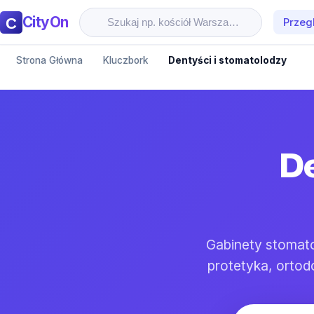
CityOn
Przeg
Strona Główna
Kluczbork
Dentyści i stomatolodzy
De
Gabinety stomato
protetyka, ortod