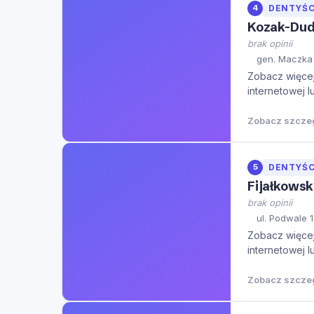
4
DENTYŚC
Kozak-Dudz
brak opinii
gen. Maczka 
Zobacz więcej 
internetowej l
Zobacz szcze
5
DENTYŚC
Fijałkowsk
brak opinii
ul. Podwale 1
Zobacz więcej 
internetowej l
Zobacz szcze