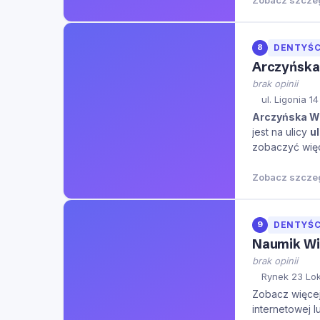
Zobacz szcze
8
DENTYŚC
Arczyńska 
brak opinii
ul. Ligonia 1
Arczyńska Wi
jest na ulicy
ul
zobaczyć więce
Zobacz szcze
9
DENTYŚC
Naumik Wik
brak opinii
Rynek 23 Lok
Zobacz więcej 
internetowej l