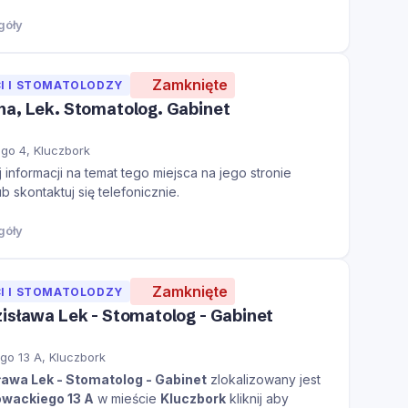
góły
Zamknięte
I I STOMATOLODZY
a, Lek. Stomatolog. Gabinet
ego 4, Kluczbork
informacji na temat tego miejsca na jego stronie
ub skontaktuj się telefonicznie.
góły
Zamknięte
I I STOMATOLODZY
isława Lek - Stomatolog - Gabinet
ego 13 A, Kluczbork
ława Lek - Stomatolog - Gabinet
zlokalizowany jest
łowackiego 13 A
w mieście
Kluczbork
kliknij aby