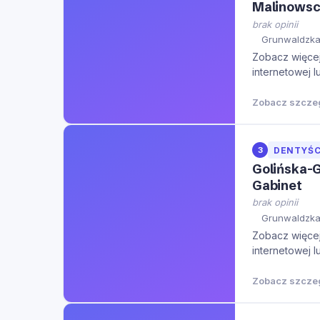
Malinowsc
brak opinii
Grunwaldzka
Zobacz więcej 
internetowej l
Zobacz szcze
3
DENTYŚC
Golińska-G
Gabinet
brak opinii
Grunwaldzka 
Zobacz więcej 
internetowej l
Zobacz szcze