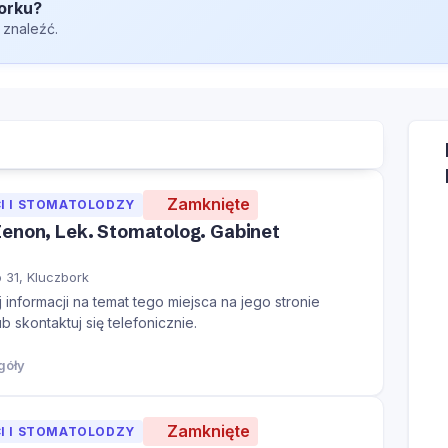
orku?
 znaleźć.
Zamknięte
I I STOMATOLODZY
enon, Lek. Stomatolog. Gabinet
go 31, Kluczbork
informacji na temat tego miejsca na jego stronie
ub skontaktuj się telefonicznie.
góły
Zamknięte
I I STOMATOLODZY