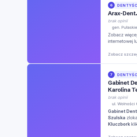
6
DENTYŚC
Arax-Dent
brak opinii
gen. Pułaski
Zobacz więcej 
internetowej l
Zobacz szcze
7
DENTYŚC
Gabinet De
Karolina T
brak opinii
ul. Wolności 
Gabinet Dent
Szulska
zloka
Kluczbork
kli
miejsca.