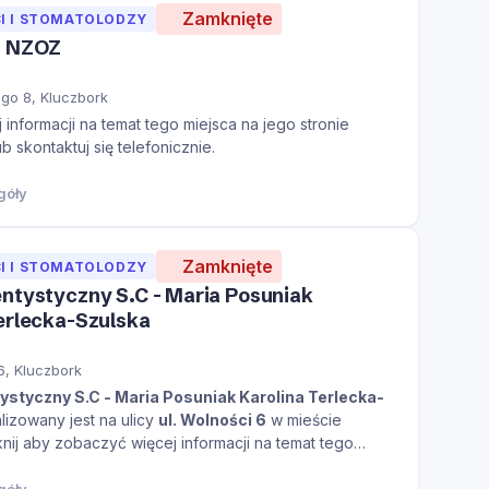
Zamknięte
I I STOMATOLODZY
. NZOZ
ego 8, Kluczbork
informacji na temat tego miejsca na jego stronie
ub skontaktuj się telefonicznie.
góły
Zamknięte
I I STOMATOLODZY
ntystyczny S.C - Maria Posuniak
erlecka-Szulska
6, Kluczbork
ystyczny S.C - Maria Posuniak Karolina Terlecka-
lizowany jest na ulicy
ul. Wolności 6
w mieście
knij aby zobaczyć więcej informacji na temat tego