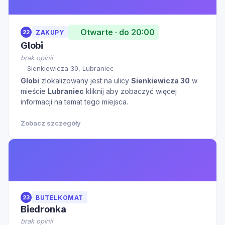
Otwarte · do 20:00
22
ZAKUPY
Globi
brak opinii
Sienkiewicza 30, Lubraniec
Globi
zlokalizowany jest na ulicy
Sienkiewicza 30
w
mieście
Lubraniec
kliknij aby zobaczyć więcej
informacji na temat tego miejsca.
Zobacz szczegóły
23
BUTELKOMAT
Biedronka
brak opinii