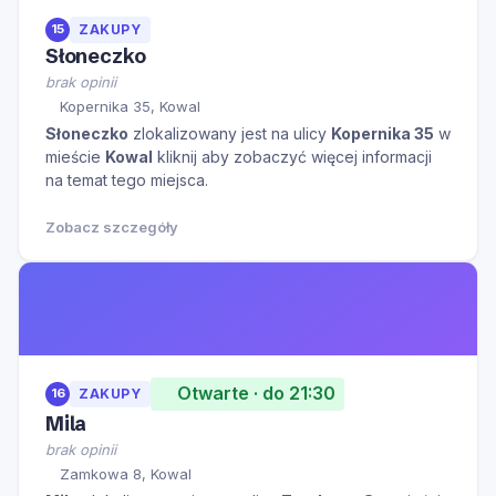
15
ZAKUPY
Słoneczko
brak opinii
Kopernika 35, Kowal
Słoneczko
zlokalizowany jest na ulicy
Kopernika 35
w
mieście
Kowal
kliknij aby zobaczyć więcej informacji
na temat tego miejsca.
Zobacz szczegóły
Otwarte · do 21:30
16
ZAKUPY
Mila
brak opinii
Zamkowa 8, Kowal