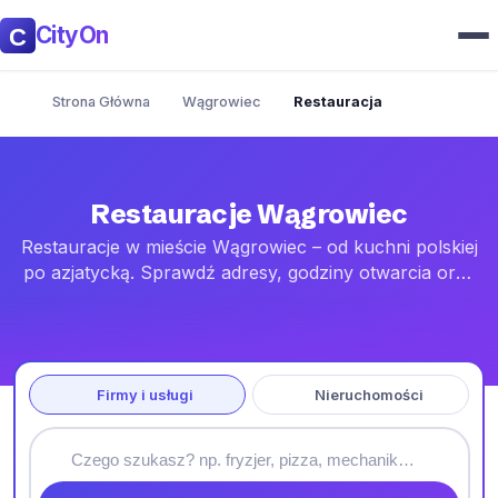
CityOn
Strona Główna
Wągrowiec
Restauracja
Restauracje Wągrowiec
Restauracje w mieście Wągrowiec – od kuchni polskiej
po azjatycką. Sprawdź adresy, godziny otwarcia oraz
opcje rezerwacji, dowozu i wynosu.
Firmy i usługi
Nieruchomości