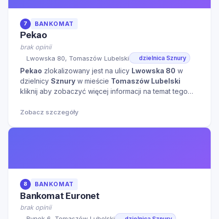
7
BANKOMAT
Pekao
brak opinii
Lwowska 80, Tomaszów Lubelski
dzielnica Sznury
Pekao
zlokalizowany jest na ulicy
Lwowska 80
w
dzielnicy
Sznury
w mieście
Tomaszów Lubelski
kliknij aby zobaczyć więcej informacji na temat tego
miejsca.
Zobacz szczegóły
8
BANKOMAT
Bankomat Euronet
brak opinii
Rynek 6, Tomaszów Lubelski
dzielnica Sznury