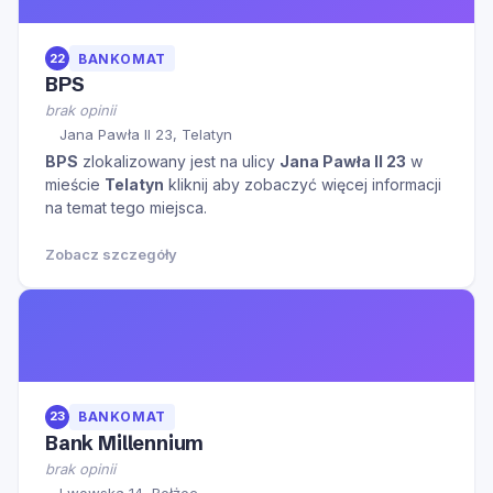
22
BANKOMAT
BPS
brak opinii
Jana Pawła II 23, Telatyn
BPS
zlokalizowany jest na ulicy
Jana Pawła II 23
w
mieście
Telatyn
kliknij aby zobaczyć więcej informacji
na temat tego miejsca.
Zobacz szczegóły
23
BANKOMAT
Bank Millennium
brak opinii
Lwowska 14, Bełżec