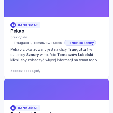
14
BANKOMAT
Pekao
brak opinii
Traugutta 1, Tomaszów Lubelski
dzielnica Sznury
Pekao
zlokalizowany jest na ulicy
Traugutta 1
w
dzielnicy
Sznury
w mieście
Tomaszów Lubelski
kliknij aby zobaczyć więcej informacji na temat tego
miejsca.
Zobacz szczegóły
15
BANKOMAT