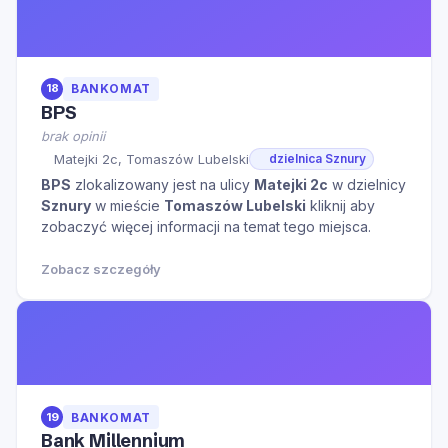
18
BANKOMAT
BPS
brak opinii
Matejki 2c, Tomaszów Lubelski
dzielnica Sznury
BPS
zlokalizowany jest na ulicy
Matejki 2c
w dzielnicy
Sznury
w mieście
Tomaszów Lubelski
kliknij aby
zobaczyć więcej informacji na temat tego miejsca.
Zobacz szczegóły
19
BANKOMAT
Bank Millennium