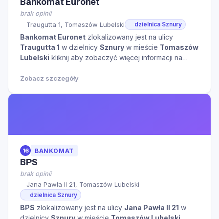
Bankomat Euronet
brak opinii
Traugutta 1, Tomaszów Lubelski
dzielnica Sznury
Bankomat Euronet
zlokalizowany jest na ulicy
Traugutta 1
w dzielnicy
Sznury
w mieście
Tomaszów
Lubelski
kliknij aby zobaczyć więcej informacji na
temat tego miejsca.
Zobacz szczegóły
16
BANKOMAT
BPS
brak opinii
Jana Pawła II 21, Tomaszów Lubelski
dzielnica Sznury
BPS
zlokalizowany jest na ulicy
Jana Pawła II 21
w
dzielnicy
Sznury
w mieście
Tomaszów Lubelski