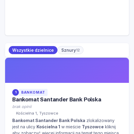
Wszystkie dzielnice
Sznury
12
1
BANKOMAT
Bankomat Santander Bank Polska
brak opinii
Kościelna 1, Tyszowce
Bankomat Santander Bank Polska
zlokalizowany
jest na ulicy
Kościelna 1
w mieście
Tyszowce
kliknij
aby zobaczyć więcej informacji na temat tego miejsca.