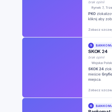
brak opinii
Rynek 7, Trz
PKO
zlokalizo
kliknij aby zo
Zobacz szcze
5
BANKOM
SKOK 24
brak opinii
Wojska Polsk
SKOK 24
zlok
mieście
Gryfi
miejsca.
Zobacz szcze
6
BANKOM
Bankomat 