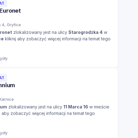
AT
Euronet
 4, Gryfice
ronet
zlokalizowany jest na ulicy
Starogrodzka 4
w
ce
kliknij aby zobaczyć więcej informacji na temat tego
góły
AT
ennium
 Karnice
ium
zlokalizowany jest na ulicy
11 Marca 16
w mieście
ij aby zobaczyć więcej informacji na temat tego
góły