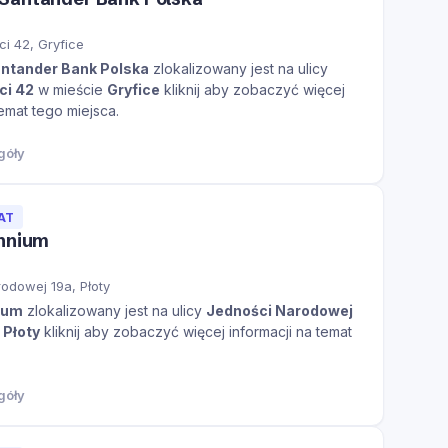
ci 42, Gryfice
ntander Bank Polska
zlokalizowany jest na ulicy
ci 42
w mieście
Gryfice
kliknij aby zobaczyć więcej
temat tego miejsca.
góły
AT
ennium
odowej 19a, Płoty
ium
zlokalizowany jest na ulicy
Jedności Narodowej
e
Płoty
kliknij aby zobaczyć więcej informacji na temat
góły