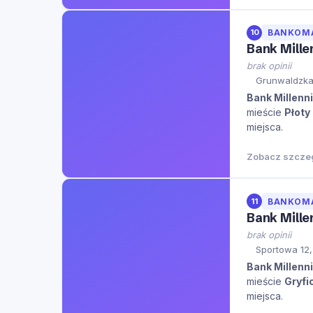
10
BANKOM
Bank Mill
brak opinii
Grunwaldzka 
Bank Millenn
mieście
Płoty
miejsca.
Zobacz szcze
11
BANKOM
Bank Mill
brak opinii
Sportowa 12,
Bank Millenn
mieście
Gryfi
miejsca.