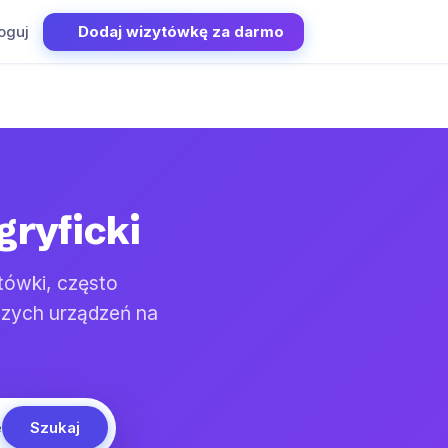
oguj
Dodaj wizytówkę za darmo
gryficki
tówki, często
szych urządzeń na
Szukaj
e