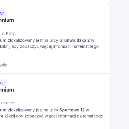
AT
ennium
2, Płoty
ium
zlokalizowany jest na ulicy
Grunwaldzka 2
w
kliknij aby zobaczyć więcej informacji na temat tego
góły
AT
ennium
 Gryfice
ium
zlokalizowany jest na ulicy
Sportowa 12
w
ce
kliknij aby zobaczyć więcej informacji na temat tego