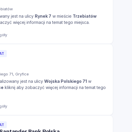
ebiatów
wany jest na ulicy
Rynek 7
w mieście
Trzebiatów
baczyć więcej informacji na temat tego miejsca.
góły
AT
iego 71, Gryfice
alizowany jest na ulicy
Wojska Polskiego 71
w
ce
kliknij aby zobaczyć więcej informacji na temat tego
góły
AT
Santander Bank Polska