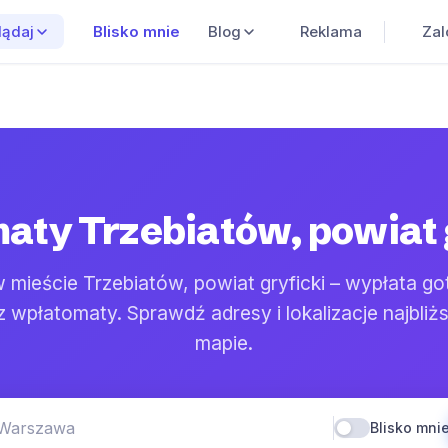
Blisko mnie
Blog
Reklama
Zal
lądaj
ty Trzebiatów, powiat 
mieście Trzebiatów, powiat gryficki – wypłata go
 wpłatomaty. Sprawdź adresy i lokalizacje najbliż
mapie.
 Warszawa
Blisko mni