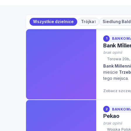
Wszystkie dzielnice
Trójka
Siedlung Bal
1
1
BANKOM
Bank Mill
brak opinii
Torowa 20b,
Bank Millenn
mieście
Trzeb
tego miejsca.
Zobacz szcze
2
BANKOM
Pekao
brak opinii
Wojska Polsk