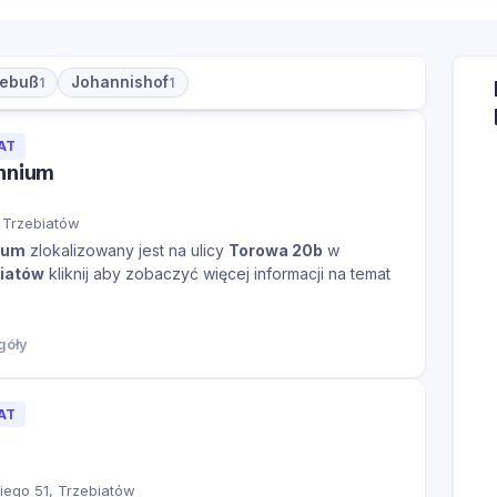
debuß
Johannishof
1
1
AT
ennium
 Trzebiatów
ium
zlokalizowany jest na ulicy
Torowa 20b
w
iatów
kliknij aby zobaczyć więcej informacji na temat
góły
AT
iego 51, Trzebiatów