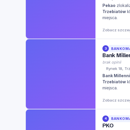
Pekao
zlokali
Trzebiatów
kl
miejsca.
Zobacz szcze
3
BANKOM
Bank Mill
brak opinii
Rynek 18, Tr
Bank Millenn
Trzebiatów
kl
miejsca.
Zobacz szcze
4
BANKOM
PKO