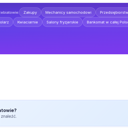
zebiatowie:
Zakupy
Mechanicy samochodowi
Przedsiębiorst
olarz
Kwiaciarnie
Salony fryzjerskie
Bankomat w całej Pols
atowie?
 znaleźć.