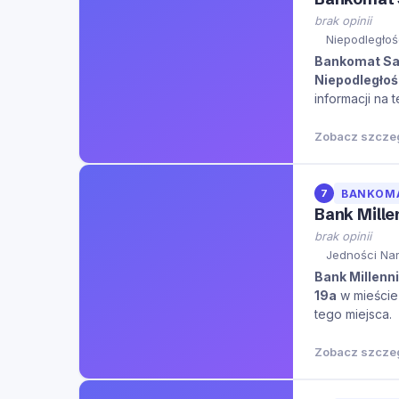
brak opinii
Niepodległoś
Bankomat Sa
Niepodległoś
informacji na 
Zobacz szcze
7
BANKOM
Bank Mill
brak opinii
Jedności Nar
Bank Millenn
19a
w mieści
tego miejsca.
Zobacz szcze