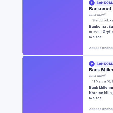
8
BANKOM
Bankomat 
brak opinii
Starogrodzka
Bankomat Eu
mieście
Gryfi
miejsca.
Zobacz szcze
9
BANKOM
Bank Mill
brak opinii
11 Marca 16,
Bank Millenn
Karnice
klikn
miejsca.
Zobacz szcze