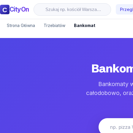
CityOn
Przeg
Strona Główna
Trzebiatów
Bankomat
Bankoma
Bankomaty w 
całodobowo, oraz
np. pizza