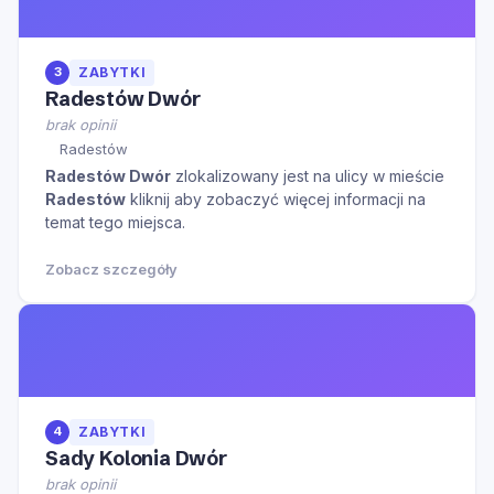
3
ZABYTKI
Radestów Dwór
brak opinii
Radestów
Radestów Dwór
zlokalizowany jest na ulicy
w mieście
Radestów
kliknij aby zobaczyć więcej informacji na
temat tego miejsca.
Zobacz szczegóły
4
ZABYTKI
Sady Kolonia Dwór
brak opinii