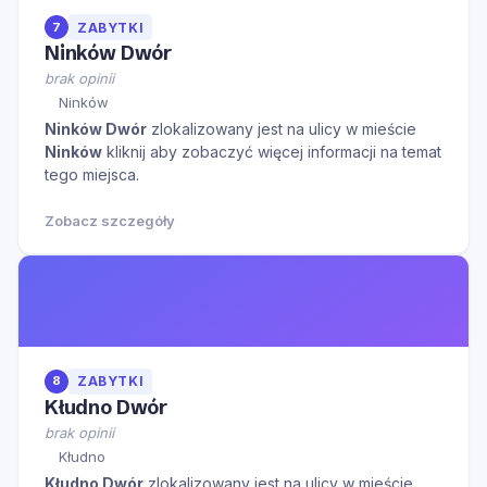
7
ZABYTKI
Ninków Dwór
brak opinii
Ninków
Ninków Dwór
zlokalizowany jest na ulicy
w mieście
Ninków
kliknij aby zobaczyć więcej informacji na temat
tego miejsca.
Zobacz szczegóły
8
ZABYTKI
Kłudno Dwór
brak opinii
Kłudno
Kłudno Dwór
zlokalizowany jest na ulicy
w mieście