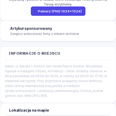
Twoją wizytówkę.
Pobierz (PNG 1024×1024)
Artykuł sponsorowany
Zwiększ widoczność firmy z linkiem dofollow
INFORMACJE O MIEJSCU
Adres: ul. Biecka 1, Gorlice, tam działa Pepco Gorlice. Wizytówka
figuruje w kategorii Odzież, Konfekcja - Detal. Godziny otwarcia: w
dni powszednie od 09:00 do 19:00, w soboty od 09:00 do 17:00, w
niedziele nieczynne. Przy wizytówce podajemy numer telefonu,
adres strony internetowej oraz profile w mediach
społecznościowych. Lokalizacja administracyjna: Gorlice, powiat
gorlicki, woj. MAŁOPOLSKIE.
Lokalizacja na mapie