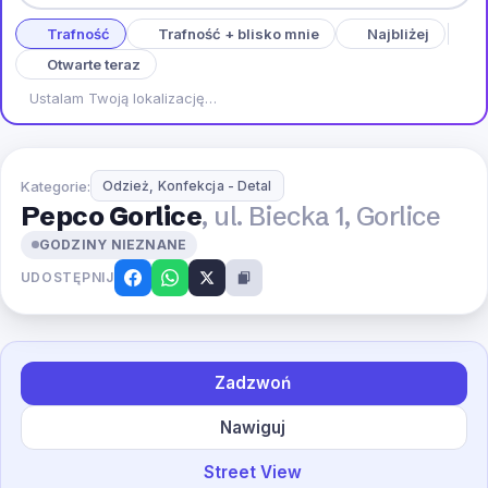
Trafność
Trafność + blisko mnie
Najbliżej
Otwarte teraz
Ustalam Twoją lokalizację…
Kategorie:
Odzież, Konfekcja - Detal
Pepco Gorlice
, ul. Biecka 1, Gorlice
GODZINY NIEZNANE
UDOSTĘPNIJ
Zadzwoń
Nawiguj
Street View