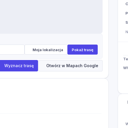
P
S
Moja lokalizacja
Pokaż trasę
Te
Wyznacz trasę
Otwórz w Mapach Google
W
W