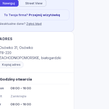
Nawiguj
Street View
To Twoja firma?
Przejmij wizytówkę
Nieaktualne dane?
Zgłoś błąd
ADRES
Osówko 31, Osówko
78-220
ZACHODNIOPOMORSKIE, białogardzki
Kopiuj adres
Godziny otwarcia
on
08:00 – 16:00
t
Zamknięte
r
08:00 – 16:00