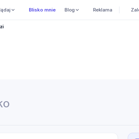
Blisko mnie
Blog
Reklama
Zal
lądaj
zi
ko