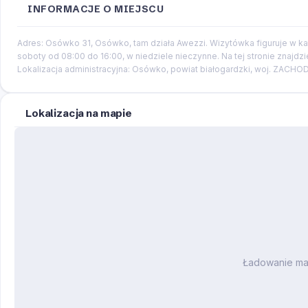
INFORMACJE O MIEJSCU
Adres: Osówko 31, Osówko, tam działa Awezzi. Wizytówka figuruje w ka
soboty od 08:00 do 16:00, w niedziele nieczynne. Na tej stronie znajdz
Lokalizacja administracyjna: Osówko, powiat białogardzki, woj. ZAC
Lokalizacja na mapie
Ładowanie m