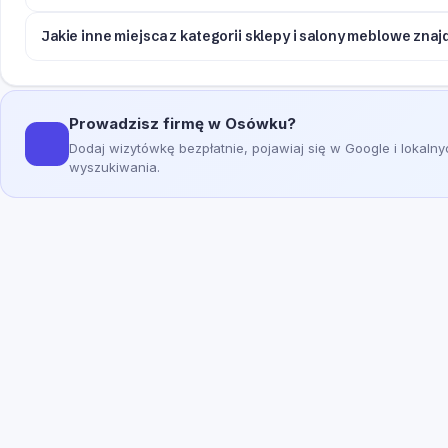
Jakie inne miejsca z kategorii sklepy i salony meblowe zn
Prowadzisz firmę w Osówku?
Dodaj wizytówkę bezpłatnie, pojawiaj się w Google i lokaln
wyszukiwania.