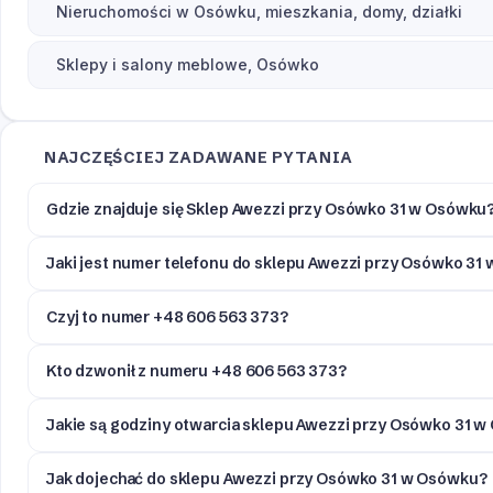
Nieruchomości w Osówku, mieszkania, domy, działki
Sklepy i salony meblowe, Osówko
NAJCZĘŚCIEJ ZADAWANE PYTANIA
Gdzie znajduje się Sklep Awezzi przy Osówko 31 w Osówku
Jaki jest numer telefonu do sklepu Awezzi przy Osówko 31
Czyj to numer +48 606 563 373?
Kto dzwonił z numeru +48 606 563 373?
Jakie są godziny otwarcia sklepu Awezzi przy Osówko 31 
Jak dojechać do sklepu Awezzi przy Osówko 31 w Osówku?