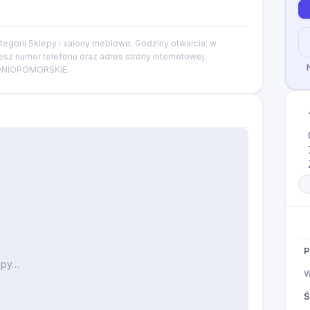
tegorii Sklepy i salony meblowe. Godziny otwarcia: w
iesz numer telefonu oraz adres strony internetowej.
HODNIOPOMORSKIE.
P
apy…
W
Ś