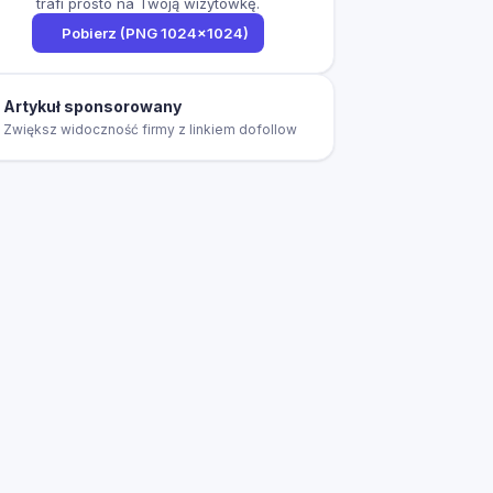
trafi prosto na Twoją wizytówkę.
Pobierz (PNG 1024×1024)
Artykuł sponsorowany
Zwiększ widoczność firmy z linkiem dofollow