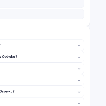
?
 w Osówku?
w Osówku?