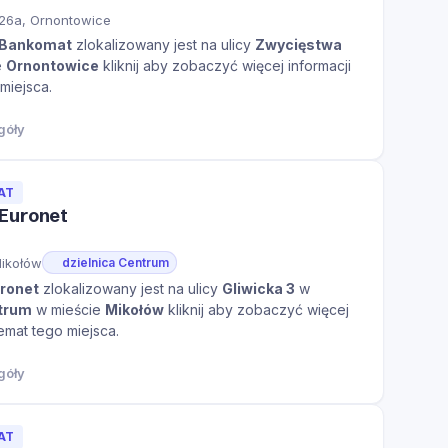
26a, Ornontowice
- Bankomat
zlokalizowany jest na ulicy
Zwycięstwa
e
Ornontowice
kliknij aby zobaczyć więcej informacji
miejsca.
góły
AT
Euronet
Mikołów
dzielnica Centrum
ronet
zlokalizowany jest na ulicy
Gliwicka 3
w
trum
w mieście
Mikołów
kliknij aby zobaczyć więcej
temat tego miejsca.
góły
AT