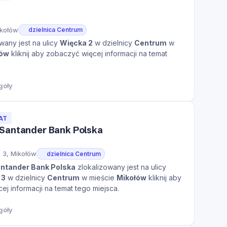
ikołów
dzielnica Centrum
wany jest na ulicy
Więcka 2
w dzielnicy
Centrum
w
łów
kliknij aby zobaczyć więcej informacji na temat
góły
AT
Santander Bank Polska
I 3, Mikołów
dzielnica Centrum
ntander Bank Polska
zlokalizowany jest na ulicy
 3
w dzielnicy
Centrum
w mieście
Mikołów
kliknij aby
j informacji na temat tego miejsca.
góły