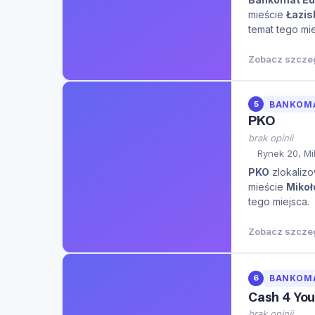
mieście
Łazis
temat tego mie
Zobacz szcze
5
BANKOM
PKO
brak opinii
Rynek 20, M
PKO
zlokalizo
mieście
Miko
tego miejsca.
Zobacz szcze
6
BANKOM
Cash 4 Yo
brak opinii