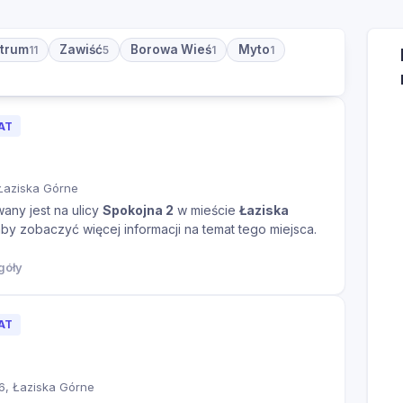
trum
Zawiść
Borowa Wieś
Myto
11
5
1
1
AT
Łaziska Górne
any jest na ulicy
Spokojna 2
w mieście
Łaziska
 aby zobaczyć więcej informacji na temat tego miejsca.
góły
AT
6, Łaziska Górne