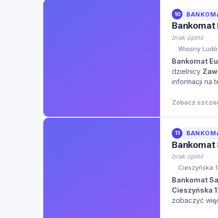
10
BANKOM
Bankomat 
brak opinii
Wiosny Ludó
Bankomat Eu
dzielnicy
Zaw
informacji na 
Zobacz szcze
11
BANKOM
Bankomat 
brak opinii
Cieszyńska 1
Bankomat Sa
Cieszyńska 1
zobaczyć więce