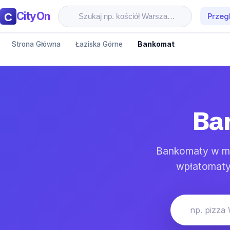
CityOn
Przeg
Strona Główna
Łaziska Górne
Bankomat
Ba
Bankomaty w mi
wpłatomaty.
np. pizza