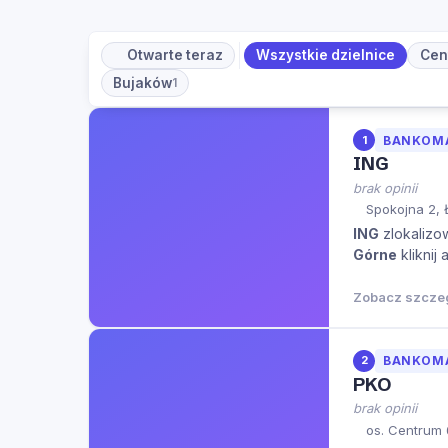
Otwarte teraz
Wszystkie dzielnice
Cen
Bujaków
1
1
BANKOM
ING
brak opinii
Spokojna 2, 
ING
zlokalizow
Górne
kliknij
Zobacz szcze
2
BANKOM
PKO
brak opinii
os. Centrum 