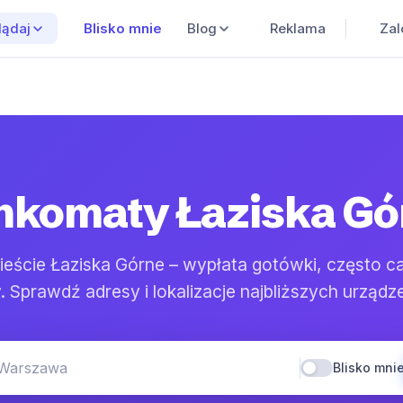
Blisko mnie
Blog
Reklama
Zal
lądaj
nkomaty Łaziska Gó
eście Łaziska Górne – wypłata gotówki, często c
 Sprawdź adresy i lokalizacje najbliższych urządz
 Warszawa
Blisko mni