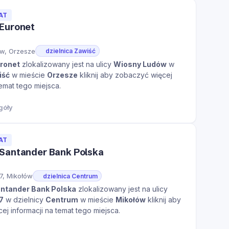
AT
Euronet
w, Orzesze
dzielnica Zawiść
ronet
zlokalizowany jest na ulicy
Wiosny Ludów
w
iść
w mieście
Orzesze
kliknij aby zobaczyć więcej
temat tego miejsca.
góły
AT
Santander Bank Polska
7, Mikołów
dzielnica Centrum
ntander Bank Polska
zlokalizowany jest na ulicy
7
w dzielnicy
Centrum
w mieście
Mikołów
kliknij aby
j informacji na temat tego miejsca.