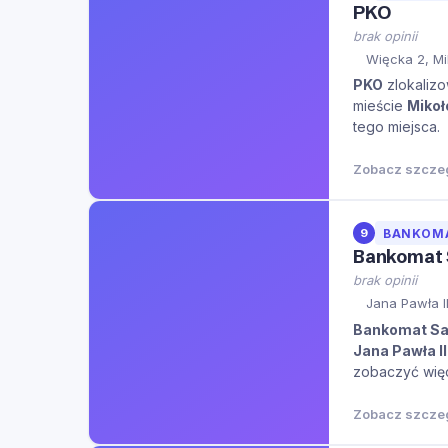
PKO
brak opinii
Więcka 2, M
PKO
zlokalizo
mieście
Miko
tego miejsca.
Zobacz szcze
9
BANKOM
Bankomat 
brak opinii
Jana Pawła I
Bankomat Sa
Jana Pawła II
zobaczyć więce
Zobacz szcze