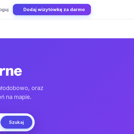
oguj
Dodaj wizytówkę za darmo
rne
ałodobowo, oraz
eń na mapie.
Szukaj
e