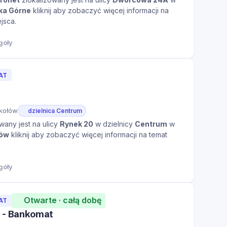
ka Górne
kliknij aby zobaczyć więcej informacji na
jsca.
góły
AT
ikołów
dzielnica Centrum
wany jest na ulicy
Rynek 20
w dzielnicy
Centrum
w
łów
kliknij aby zobaczyć więcej informacji na temat
góły
Otwarte · całą dobę
AT
u - Bankomat