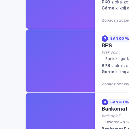
PKO
zlokalizo
Górne
kliknij
Zobacz szcze
3
BANKOM
BPS
brak opinii
Barlickiego 
BPS
zlokalizo
Górne
kliknij
Zobacz szcze
4
BANKOM
Bankomat 
brak opinii
Dworcowa 24
Bankomat Eu