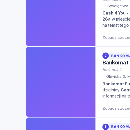
Zwycięstwa 
Cash 4 You 
26a
w mieści
na temat tego 
Zobacz szcze
7
BANKOM
Bankomat 
brak opinii
Gliwicka 3, 
Bankomat Eu
dzielnicy
Cen
informacji na 
Zobacz szcze
8
BANKOM