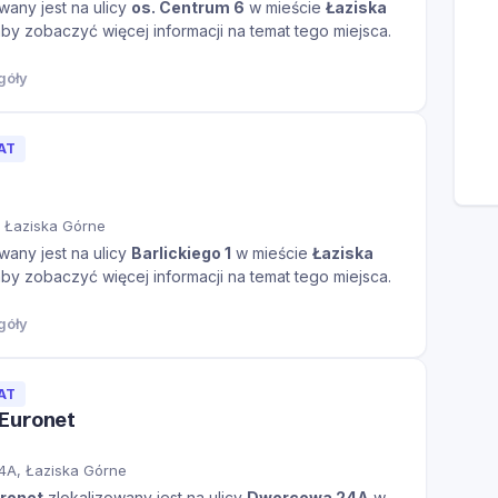
wany jest na ulicy
os. Centrum 6
w mieście
Łaziska
 aby zobaczyć więcej informacji na temat tego miejsca.
góły
AT
1, Łaziska Górne
wany jest na ulicy
Barlickiego 1
w mieście
Łaziska
 aby zobaczyć więcej informacji na temat tego miejsca.
góły
AT
Euronet
A, Łaziska Górne
ronet
zlokalizowany jest na ulicy
Dworcowa 24A
w