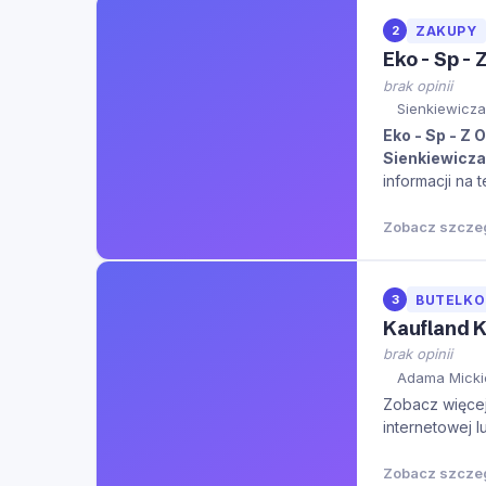
2
ZAKUPY
Eko - Sp -
brak opinii
Sienkiewicza
Eko - Sp - Z 
Sienkiewicza
informacji na 
Zobacz szcze
3
BUTELK
Kaufland 
brak opinii
Adama Micki
Zobacz więcej 
internetowej l
Zobacz szcze