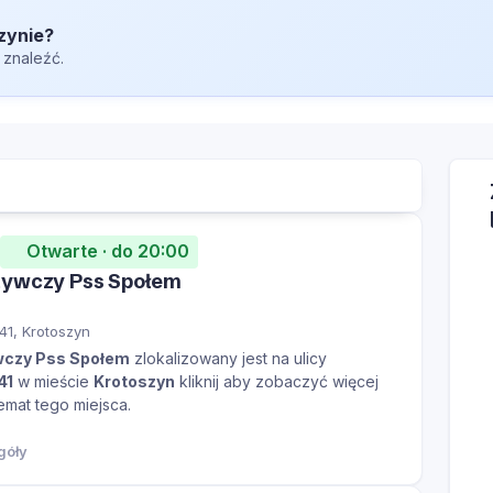
zynie?
 znaleźć.
Otwarte · do 20:00
żywczy Pss Społem
41, Krotoszyn
wczy Pss Społem
zlokalizowany jest na ulicy
41
w mieście
Krotoszyn
kliknij aby zobaczyć więcej
temat tego miejsca.
góły