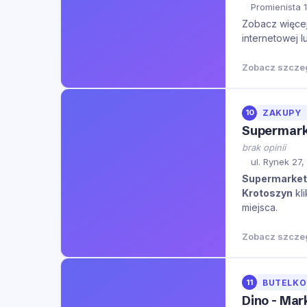
Promienista 
Zobacz więcej 
internetowej l
Zobacz szcze
10
ZAKUPY
Supermark
brak opinii
ul. Rynek 27,
Supermarket
Krotoszyn
kli
miejsca.
Zobacz szcze
11
BUTELK
Dino - Mar