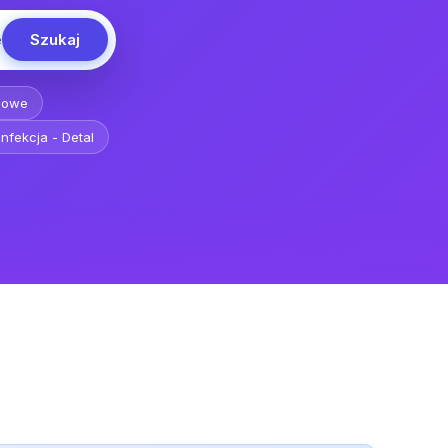
Szukaj
e
blowe
nfekcja - Detal