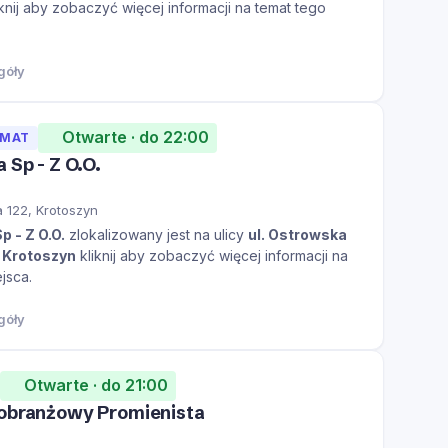
knij aby zobaczyć więcej informacji na temat tego
góły
Otwarte · do 22:00
OMAT
 Sp - Z O.O.
a 122, Krotoszyn
p - Z O.O.
zlokalizowany jest na ulicy
ul. Ostrowska
e
Krotoszyn
kliknij aby zobaczyć więcej informacji na
jsca.
góły
Otwarte · do 21:00
lobranżowy Promienista