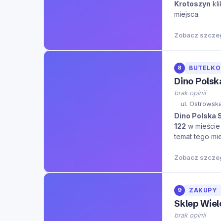
Krotoszyn
kli
miejsca.
Zobacz szcze
8
BUTELK
Dino Polska
brak opinii
ul. Ostrowsk
Dino Polska S
122
w mieści
temat tego mie
Zobacz szcze
9
ZAKUPY
Sklep Wie
brak opinii