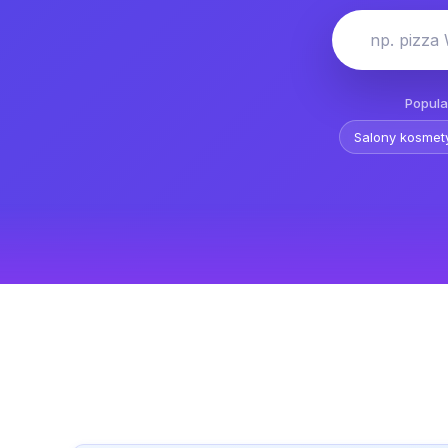
np. pizza
Popula
Salony kosmet