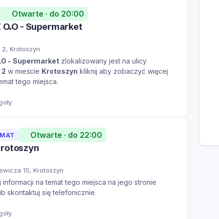
Otwarte · do 20:00
 Z O.O - Supermarket
 2, Krotoszyn
O.O - Supermarket
zlokalizowany jest na ulicy
 2
w mieście
Krotoszyn
kliknij aby zobaczyć więcej
temat tego miejsca.
góły
Otwarte · do 22:00
OMAT
Krotoszyn
ewicza 15, Krotoszyn
informacji na temat tego miejsca na jego stronie
ub skontaktuj się telefonicznie.
góły