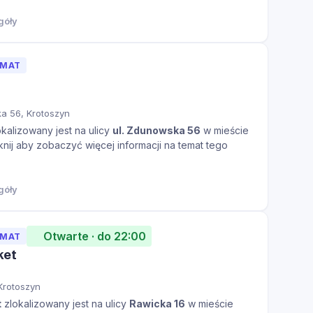
góły
OMAT
a 56, Krotoszyn
kalizowany jest na ulicy
ul. Zdunowska 56
w mieście
knij aby zobaczyć więcej informacji na temat tego
góły
Otwarte · do 22:00
OMAT
ket
Krotoszyn
t
zlokalizowany jest na ulicy
Rawicka 16
w mieście