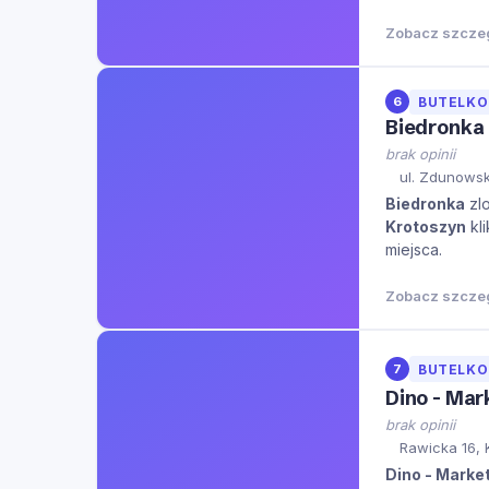
Zobacz szcze
6
BUTELK
Biedronka
brak opinii
ul. Zdunowsk
Biedronka
zlo
Krotoszyn
kli
miejsca.
Zobacz szcze
7
BUTELK
Dino - Mar
brak opinii
Rawicka 16, 
Dino - Marke