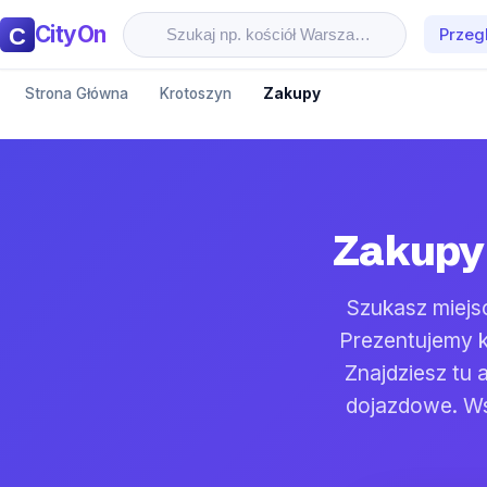
CityOn
Przeg
Strona Główna
Krotoszyn
Zakupy
Zakupy 
Szukasz miejs
Prezentujemy k
Znajdziesz tu
dojazdowe. Ws