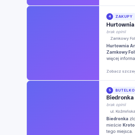
4
ZAKUPY
Hurtownia
brak opinii
Zamkowy Folw
Hurtownia Ar
Zamkowy Fol
więcej informa
Zobacz szcze
5
BUTELK
Biedronka
brak opinii
ul. Koźmińsk
Biedronka
zlo
mieście
Krot
tego miejsca.