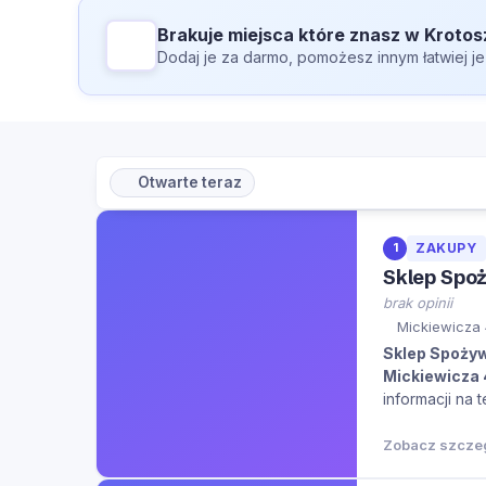
Brakuje miejsca które znasz w Krotos
Dodaj je za darmo, pomożesz innym łatwiej je
Otwarte teraz
1
ZAKUPY
Sklep Spo
brak opinii
Mickiewicza 
Sklep Spoży
Mickiewicza 
informacji na 
Zobacz szcze