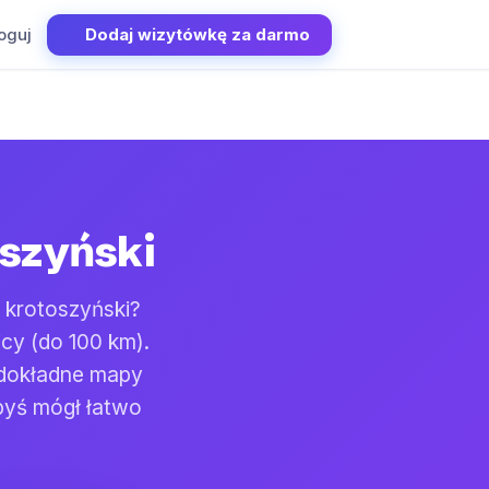
oguj
Dodaj wizytówkę za darmo
oszyński
 krotoszyński?
cy (do 100 km).
 dokładne mapy
byś mógł łatwo