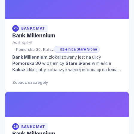
25
BANKOMAT
Bank Millennium
brak opinii
Pomorska 30, Kalisz
dzielnica Stare Słone
Bank Millennium
zlokalizowany jest na ulicy
Pomorska 30
w dzielnicy
Stare Słone
w mieście
Kalisz
kliknij aby zobaczyć więcej informacji na temat
tego miejsca.
Zobacz szczegóły
26
BANKOMAT
Bank Millennium