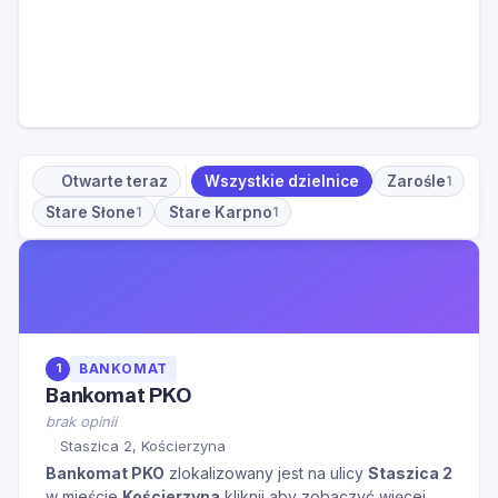
Otwarte teraz
Wszystkie dzielnice
Zarośle
1
Stare Słone
Stare Karpno
1
1
1
BANKOMAT
Bankomat PKO
brak opinii
Staszica 2, Kościerzyna
Bankomat PKO
zlokalizowany jest na ulicy
Staszica 2
w mieście
Kościerzyna
kliknij aby zobaczyć więcej