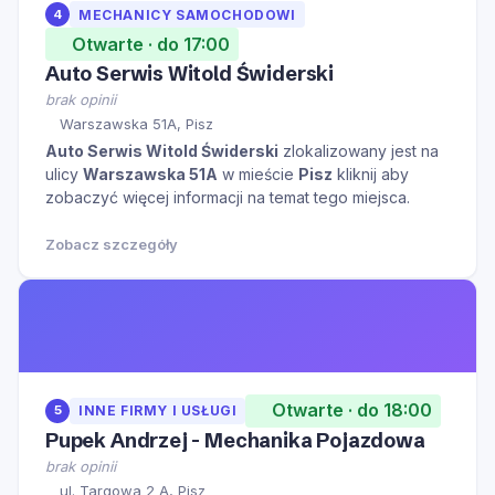
4
MECHANICY SAMOCHODOWI
Otwarte · do 17:00
Auto Serwis Witold Świderski
brak opinii
Warszawska 51A, Pisz
Auto Serwis Witold Świderski
zlokalizowany jest na
ulicy
Warszawska 51A
w mieście
Pisz
kliknij aby
zobaczyć więcej informacji na temat tego miejsca.
Zobacz szczegóły
Otwarte · do 18:00
5
INNE FIRMY I USŁUGI
Pupek Andrzej - Mechanika Pojazdowa
brak opinii
ul. Targowa 2 A, Pisz