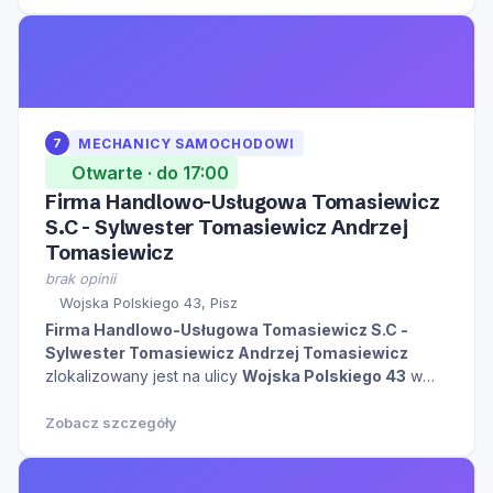
7
MECHANICY SAMOCHODOWI
Otwarte · do 17:00
Firma Handlowo-Usługowa Tomasiewicz
S.C - Sylwester Tomasiewicz Andrzej
Tomasiewicz
brak opinii
Wojska Polskiego 43, Pisz
Firma Handlowo-Usługowa Tomasiewicz S.C -
Sylwester Tomasiewicz Andrzej Tomasiewicz
zlokalizowany jest na ulicy
Wojska Polskiego 43
w
mieście
Pisz
kliknij aby zobaczyć więcej informacji na
temat tego miejsca.
Zobacz szczegóły