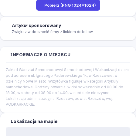
Pobierz (PNG 1024×1024)
Artykuł sponsorowany
Zwiększ widoczność firmy z linkiem dofollow
INFORMACJE O MIEJSCU
Zakład Warsztat Samochodowyi Samochodowej i Wulkanizacji działa
pod adresem ul. Ignacego Paderewskiego 1k, w Rzeszowie, w
dzielnicy Nowe Miasto. Wizytówka figuruje w kategorii Artykuły
samochodowe. Godziny otwarcia: w dni powszednie od 08:00 do
18:00, w soboty od 08:00 do 14:00, w niedziele nieczynne.
Lokalizacja administracyjna: Rzeszów, powiat Rzeszów, woj.
PODKARPACKIE.
Lokalizacja na mapie