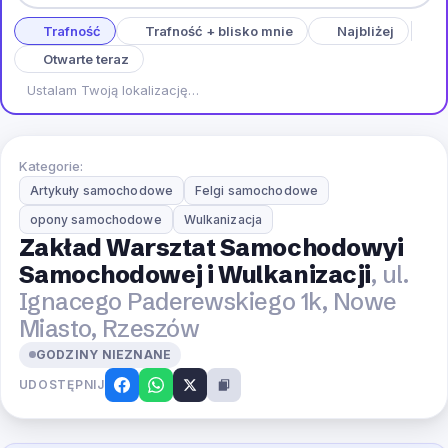
Trafność
Trafność + blisko mnie
Najbliżej
Otwarte teraz
Ustalam Twoją lokalizację…
Kategorie:
Artykuły samochodowe
Felgi samochodowe
opony samochodowe
Wulkanizacja
Zakład Warsztat Samochodowyi
Samochodowej i Wulkanizacji
, ul.
Ignacego Paderewskiego 1k, Nowe
Miasto, Rzeszów
GODZINY NIEZNANE
UDOSTĘPNIJ