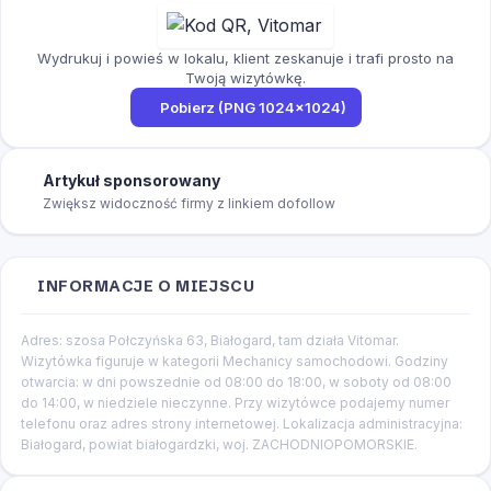
Wydrukuj i powieś w lokalu, klient zeskanuje i trafi prosto na
Twoją wizytówkę.
Pobierz (PNG 1024×1024)
Artykuł sponsorowany
Zwiększ widoczność firmy z linkiem dofollow
INFORMACJE O MIEJSCU
Adres: szosa Połczyńska 63, Białogard, tam działa Vitomar.
Wizytówka figuruje w kategorii Mechanicy samochodowi. Godziny
otwarcia: w dni powszednie od 08:00 do 18:00, w soboty od 08:00
do 14:00, w niedziele nieczynne. Przy wizytówce podajemy numer
telefonu oraz adres strony internetowej. Lokalizacja administracyjna:
Białogard, powiat białogardzki, woj. ZACHODNIOPOMORSKIE.