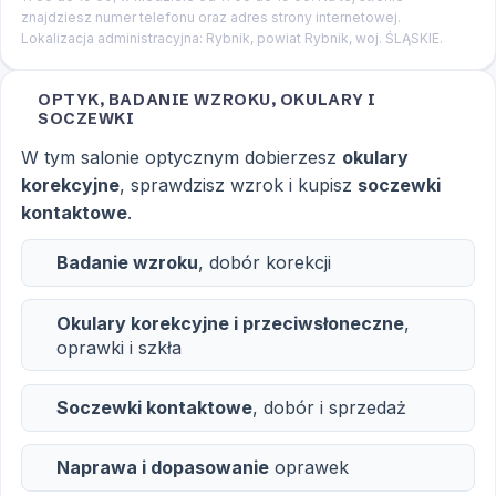
znajdziesz numer telefonu oraz adres strony internetowej.
Lokalizacja administracyjna: Rybnik, powiat Rybnik, woj. ŚLĄSKIE.
OPTYK, BADANIE WZROKU, OKULARY I
SOCZEWKI
W tym salonie optycznym dobierzesz
okulary
korekcyjne
, sprawdzisz wzrok i kupisz
soczewki
kontaktowe
.
Badanie wzroku
, dobór korekcji
Okulary korekcyjne i przeciwsłoneczne
,
oprawki i szkła
Soczewki kontaktowe
, dobór i sprzedaż
Naprawa i dopasowanie
oprawek