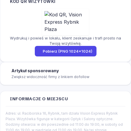
KOD QR WIZYTÓWKI
Wydrukuj i powieś w lokalu, klient zeskanuje i trafi prosto na
Twoją wizytówkę.
Pobierz (PNG 1024×1024)
Artykuł sponsorowany
Zwiększ widoczność firmy z linkiem dofollow
INFORMACJE O MIEJSCU
Adres: ul. Raciborska 16, Rybnik, tam działa Vision Express Rybnik
Plaza. Wizytówka figuruje w kategorii Optyk i Salony optyczne.
Godziny otwarcia: w dni powszednie od 11:00 do 19:00, w soboty od
11:00 do 19:00, w niedziele od 11:00 do 19:00. Na tej stronie