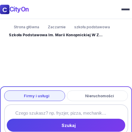
CityOn
Strona główna
Zaczarnie
szkoła podstawowa
Szkoła Podstawowa Im. Marii Konopnickiej W Zaczarniu
Firmy i usługi
Nieruchomości
Szukaj