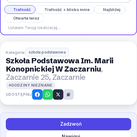
Trafność
Trafność + blisko mnie
Najbliżej
Otwarte teraz
Ustalam Twoją lokalizację…
Kategorie:
szkoła podstawowa
Szkoła Podstawowa Im. Marii
Konopnickiej W Zaczarniu
,
Zaczarnie 25, Zaczarnie
GODZINY NIEZNANE
UDOSTĘPNIJ
Zadzwoń
Nawiguj