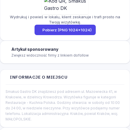
Wydrukuj i powieś w lokalu, klient zeskanuje i trafi prosto na
Twoją wizytówkę.
Pobierz (PNG 1024×1024)
Artykuł sponsorowany
Zwiększ widoczność firmy z linkiem dofollow
INFORMACJE O MIEJSCU
Smakuś Gastro DK znajdziesz pod adresem ul. Mazowiecka 41, w
Krakowie, w dzielnicy Krowodrza. Wizytówka figuruje w kategorii
Restauracje - Kuchnia Polska. Godziny otwarcia: w soboty od 10:00
do 24:00, w niedziele nieczynne. Przy wizytówce podajemy numer
telefonu. Lokalizacja administracyjna: Kraków, powiat Kraków, woj.
MAŁOPOLSKIE.