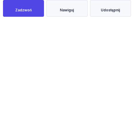
Zadzwoń
Nawiguj
Udostępnij
NOWOŚĆ
Masz mieszkanie, dom lub działkę?
Na CityOn wystawisz nieruchomość za darmo, bez