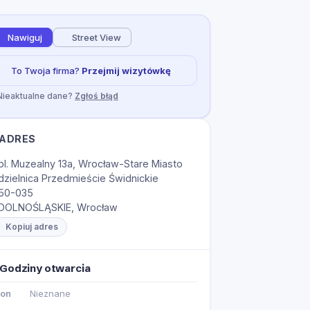
Nawiguj
Street View
To Twoja firma?
Przejmij wizytówkę
Nieaktualne dane?
Zgłoś błąd
ADRES
pl. Muzealny 13a, Wrocław-Stare Miasto
dzielnica Przedmieście Świdnickie
50-035
DOLNOŚLĄSKIE, Wrocław
Kopiuj adres
Godziny otwarcia
on
Nieznane