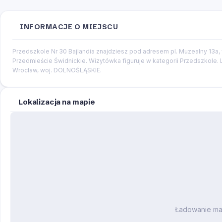
INFORMACJE O MIEJSCU
Przedszkole Nr 30 Bajlandia znajdziesz pod adresem pl. Muzealny 13a,
Przedmieście Świdnickie. Wizytówka figuruje w kategorii Przedszkole. 
Wrocław, woj. DOLNOŚLĄSKIE.
Lokalizacja na mapie
Ładowanie m