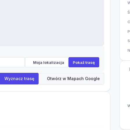
W
Ś
P
S
Moja lokalizacja
Pokaż trasę
Wyznacz trasę
Otwórz w Mapach Google
W