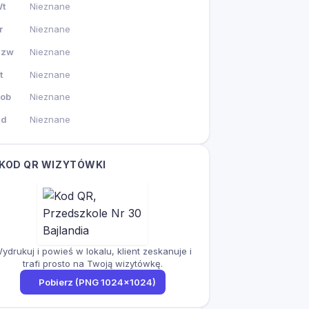
t
Nieznane
r
Nieznane
Czw
Nieznane
t
Nieznane
ob
Nieznane
Nd
Nieznane
KOD QR WIZYTÓWKI
ydrukuj i powieś w lokalu, klient zeskanuje i
trafi prosto na Twoją wizytówkę.
Pobierz (PNG 1024×1024)