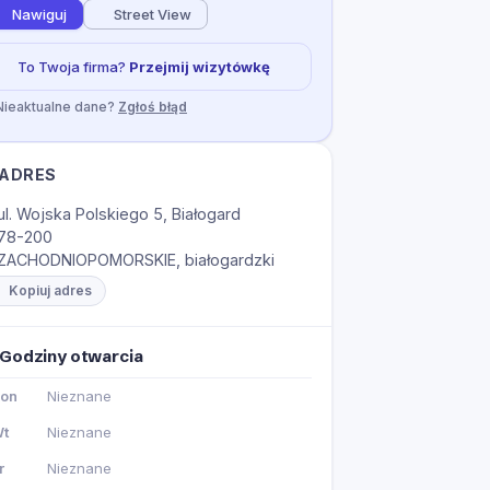
Nawiguj
Street View
To Twoja firma?
Przejmij wizytówkę
Nieaktualne dane?
Zgłoś błąd
ADRES
ul. Wojska Polskiego 5, Białogard
78-200
ZACHODNIOPOMORSKIE, białogardzki
Kopiuj adres
Godziny otwarcia
on
Nieznane
t
Nieznane
r
Nieznane