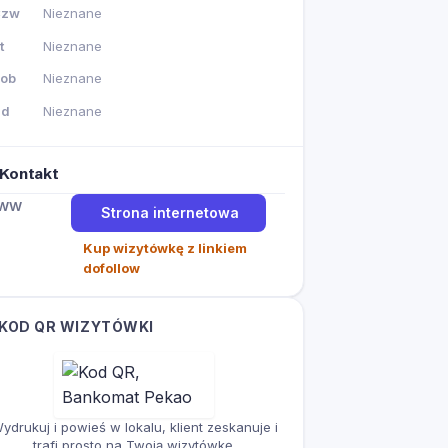
Czw
Nieznane
t
Nieznane
ob
Nieznane
Nd
Nieznane
Kontakt
WW
Strona internetowa
Kup wizytówkę z linkiem
dofollow
KOD QR WIZYTÓWKI
ydrukuj i powieś w lokalu, klient zeskanuje i
trafi prosto na Twoją wizytówkę.