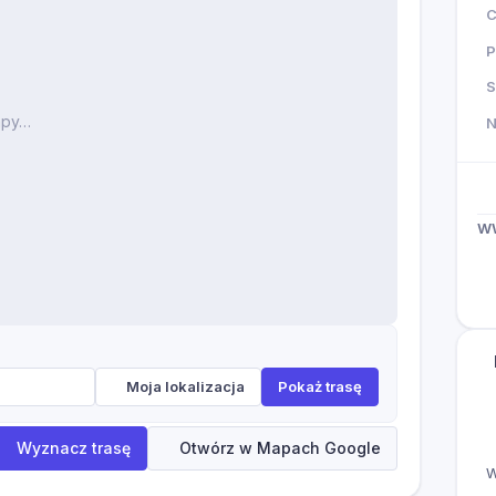
P
S
apy…
W
Moja lokalizacja
Pokaż trasę
Wyznacz trasę
Otwórz w Mapach Google
W