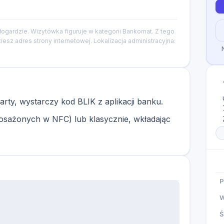
ogardzie. Wizytówka figuruje w kategorii Bankomat. Z tego
esz adres strony internetowej. Lokalizacja administracyjna:
karty, wystarczy kod BLIK z aplikacji banku.
ażonych w NFC) lub klasycznie, wkładając
P
W
Ś