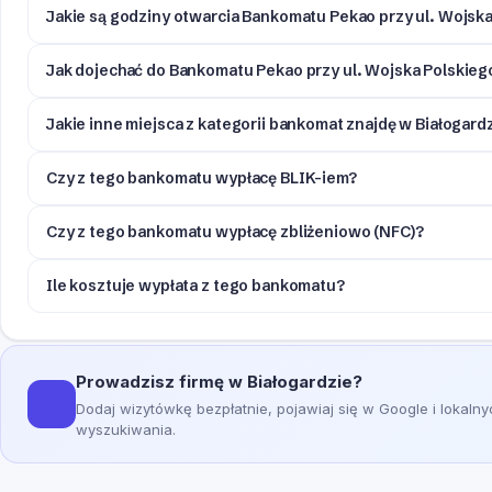
Jakie są godziny otwarcia Bankomatu Pekao przy ul. Wojska
Jak dojechać do Bankomatu Pekao przy ul. Wojska Polskiego
Jakie inne miejsca z kategorii bankomat znajdę w Białogard
Czy z tego bankomatu wypłacę BLIK-iem?
Czy z tego bankomatu wypłacę zbliżeniowo (NFC)?
Ile kosztuje wypłata z tego bankomatu?
Prowadzisz firmę w Białogardzie?
Dodaj wizytówkę bezpłatnie, pojawiaj się w Google i lokaln
wyszukiwania.