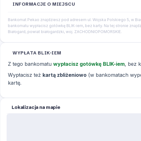
INFORMACJE O MIEJSCU
Bankomat Pekao znajdziesz pod adresem ul. Wojska Polskiego 5, w Biał
bankomatu wypłacisz gotówkę BLIK-iem, bez karty. Na tej stronie znajdzi
Białogard, powiat białogardzki, woj. ZACHODNIOPOMORSKIE.
WYPŁATA BLIK-IEM
Z tego bankomatu
wypłacisz gotówkę BLIK-iem
, bez 
Wypłacisz też
kartą zbliżeniowo
(w bankomatach wypos
kartę.
Lokalizacja na mapie