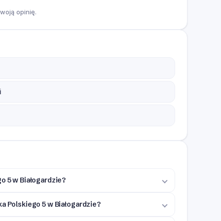
woją opinię.
i
go 5 w Białogardzie?
ka Polskiego 5 w Białogardzie?