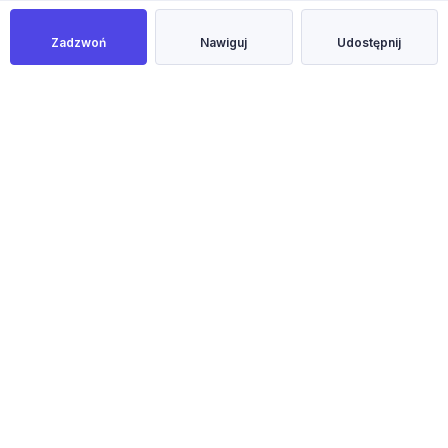
Zadzwoń
Nawiguj
Udostępnij
NOWOŚĆ
Masz mieszkanie, dom lub działkę w