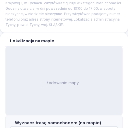
Krajowej 1, w Tychach. Wizytówka figuruje w kategorii nieruchomości.
Godziny otwarcia: w dni powszednie od 10:00 do 17:00, w soboty
nieczynne, w niedziele nieczynne. Przy wizytówce podajemy numer
telefonu oraz adres strony internetowej. Lokalizacja administracyjna:
Tychy, powiat Tychy, woj. ŚLĄSKIE.
Lokalizacja na mapie
Ładowanie mapy…
Wyznacz trasę samochodem (na mapie)