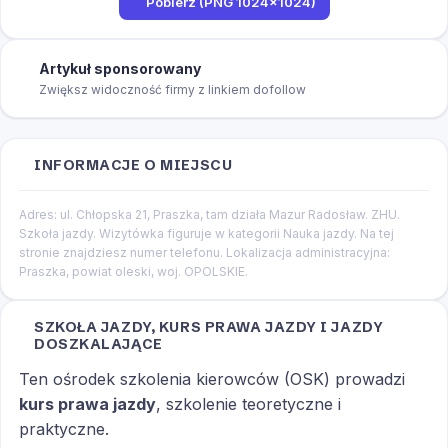
Pobierz (PNG 1024×1024)
Artykuł sponsorowany
Zwiększ widoczność firmy z linkiem dofollow
INFORMACJE O MIEJSCU
Adres: ul. Chłopska 21, Praszka, tam działa Mazur Radosław. ZHU.
Szkoła jazdy. Wizytówka figuruje w kategorii Nauka jazdy. Na tej
stronie znajdziesz numer telefonu. Lokalizacja administracyjna:
Praszka, powiat oleski, woj. OPOLSKIE.
SZKOŁA JAZDY, KURS PRAWA JAZDY I JAZDY
DOSZKALAJĄCE
Ten ośrodek szkolenia kierowców (OSK) prowadzi
kurs prawa jazdy
, szkolenie teoretyczne i
praktyczne.