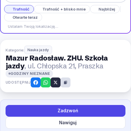
Trafność
Trafność + blisko mnie
Najbliżej
Otwarte teraz
Ustalam Twoją lokalizację…
Kategorie:
Nauka jazdy
Mazur Radosław. ZHU. Szkoła
jazdy
, ul. Chłopska 21, Praszka
GODZINY NIEZNANE
UDOSTĘPNIJ
Zadzwoń
Nawiguj