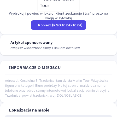
Wydrukuj i powieś w lokalu, klient zeskanuje i trafi prosto na
Twoją wizytówkę.
Pobierz (PNG 1024×1024)
Artykuł sponsorowany
Zwiększ widoczność firmy z linkiem dofollow
INFORMACJE O MIEJSCU
Adres: ul. Kościelna 8, Trzebnica, tam działa Martin Tour. Wizytówka
figuruje w kategorii Biuro podróży. Na tej stronie znajdziesz numer
telefonu oraz adres strony internetowej. Lokalizacja administracyjna:
Trzebnica, powiat trzebnicki, woj. DOLNOŚLĄSKIE.
Lokalizacja na mapie