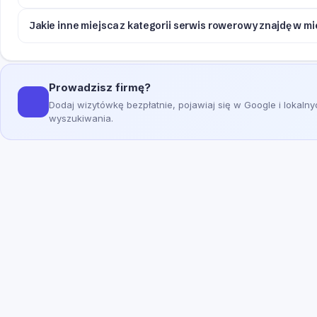
Jakie inne miejsca z kategorii serwis rowerowy znajdę w m
Prowadzisz firmę?
Dodaj wizytówkę bezpłatnie, pojawiaj się w Google i lokaln
wyszukiwania.