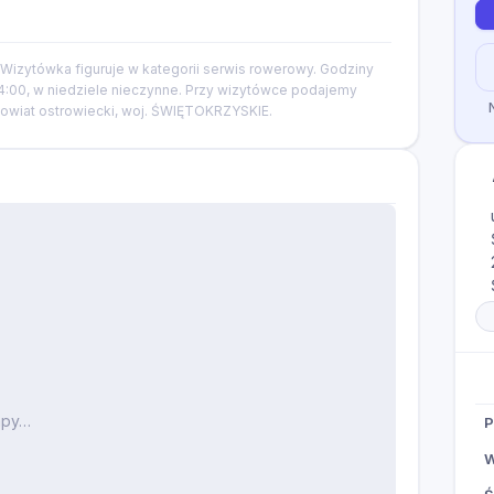
. Wizytówka figuruje w kategorii serwis rowerowy. Godziny
14:00, w niedziele nieczynne. Przy wizytówce podajemy
 powiat ostrowiecki, woj. ŚWIĘTOKRZYSKIE.
apy…
P
W