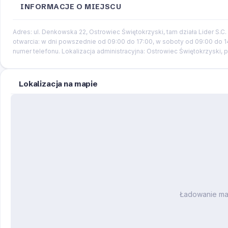
INFORMACJE O MIEJSCU
Adres: ul. Denkowska 22, Ostrowiec Świętokrzyski, tam działa Lider S.C
otwarcia: w dni powszednie od 09:00 do 17:00, w soboty od 09:00 do 
numer telefonu. Lokalizacja administracyjna: Ostrowiec Świętokrzyski,
Lokalizacja na mapie
Ładowanie m