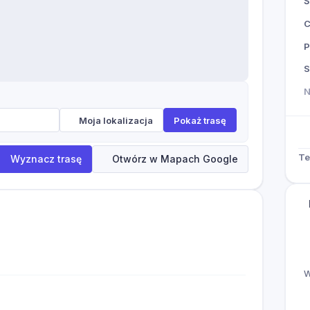
Ś
P
S
Moja lokalizacja
Pokaż trasę
Te
Wyznacz trasę
Otwórz w Mapach Google
W