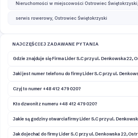
Nieruchomości w miejscowości Ostrowiec Świętokrzyski,
serwis rowerowy, Ostrowiec Świętokrzyski
NAJCZĘŚCIEJ ZADAWANE PYTANIA
Gdzie znajduje się Firma Lider S.C przy ul. Denkowska 22, 
Jaki jest numer telefonu do firmy Lider S.C przy ul. Denko
Czyj to numer +48 412 479 020?
Kto dzwonił z numeru +48 412 479 020?
Jakie są godziny otwarcia firmy Lider S.C przy ul. Denkows
Jak dojechać do firmy Lider S.C przy ul. Denkowska 22, Ost