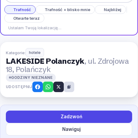
Trafność
Trafność + blisko mnie
Najbliżej
Otwarte teraz
Ustalam Twoją lokalizację…
Kategorie:
hotele
LAKESIDE Polanczyk
, ul. Zdrojowa
18, Polańczyk
GODZINY NIEZNANE
UDOSTĘPNIJ
Zadzwoń
Nawiguj