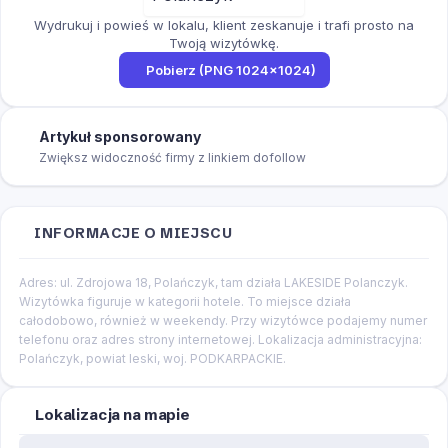
Wydrukuj i powieś w lokalu, klient zeskanuje i trafi prosto na
Twoją wizytówkę.
Pobierz (PNG 1024×1024)
Artykuł sponsorowany
Zwiększ widoczność firmy z linkiem dofollow
INFORMACJE O MIEJSCU
Adres: ul. Zdrojowa 18, Polańczyk, tam działa LAKESIDE Polanczyk.
Wizytówka figuruje w kategorii hotele. To miejsce działa
całodobowo, również w weekendy. Przy wizytówce podajemy numer
telefonu oraz adres strony internetowej. Lokalizacja administracyjna:
Polańczyk, powiat leski, woj. PODKARPACKIE.
Lokalizacja na mapie