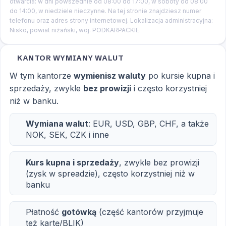
otwarcia: w dni powszednie od 08:00 do 17:00, w soboty od 08:00
do 14:00, w niedziele nieczynne. Na tej stronie znajdziesz numer
telefonu oraz adres strony internetowej. Lokalizacja administracyjna:
Nisko, powiat niżański, woj. PODKARPACKIE.
KANTOR WYMIANY WALUT
W tym kantorze
wymienisz waluty
po kursie kupna i
sprzedaży, zwykle
bez prowizji
i często korzystniej
niż w banku.
Wymiana walut
: EUR, USD, GBP, CHF, a także
NOK, SEK, CZK i inne
Kurs kupna i sprzedaży
, zwykle bez prowizji
(zysk w spreadzie), często korzystniej niż w
banku
Płatność
gotówką
(część kantorów przyjmuje
też kartę/BLIK)