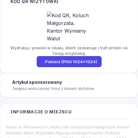
KOD QR WIZYTÓWKI
Wydrukuj i powieś w lokalu, klient zeskanuje i trafi prosto na
Twoją wizytówkę.
Pobierz (PNG 1024×1024)
Artykuł sponsorowany
Zwiększ widoczność firmy z linkiem dofollow
INFORMACJE O MIEJSCU
Adres: ul. Mickiewicza 1, Nisko, tam działa Koluch Małgorzata. Kantor
Wymiany Walut. Wizytówka figuruje w kategorii kantor. Godziny