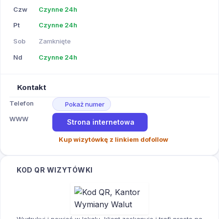
Czw
Czynne 24h
Pt
Czynne 24h
Sob
Zamknięte
Nd
Czynne 24h
Kontakt
Telefon
Pokaż numer
WWW
Strona internetowa
Kup wizytówkę z linkiem dofollow
KOD QR WIZYTÓWKI
Wydrukuj i powieś w lokalu, klient zeskanuje i trafi prosto na