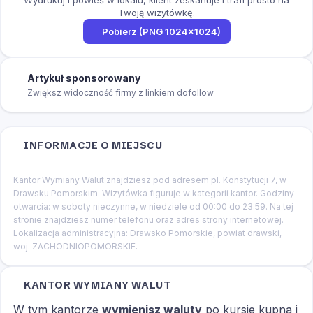
Twoją wizytówkę.
Pobierz (PNG 1024×1024)
Artykuł sponsorowany
Zwiększ widoczność firmy z linkiem dofollow
INFORMACJE O MIEJSCU
Kantor Wymiany Walut znajdziesz pod adresem pl. Konstytucji 7, w
Drawsku Pomorskim. Wizytówka figuruje w kategorii kantor. Godziny
otwarcia: w soboty nieczynne, w niedziele od 00:00 do 23:59. Na tej
stronie znajdziesz numer telefonu oraz adres strony internetowej.
Lokalizacja administracyjna: Drawsko Pomorskie, powiat drawski,
woj. ZACHODNIOPOMORSKIE.
KANTOR WYMIANY WALUT
W tym kantorze
wymienisz waluty
po kursie kupna i