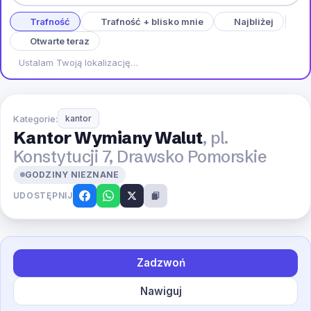
Trafność
Trafność + blisko mnie
Najbliżej
Otwarte teraz
Ustalam Twoją lokalizację…
Kategorie:
kantor
Kantor Wymiany Walut
, pl.
Konstytucji 7, Drawsko Pomorskie
GODZINY NIEZNANE
UDOSTĘPNIJ
Zadzwoń
Nawiguj