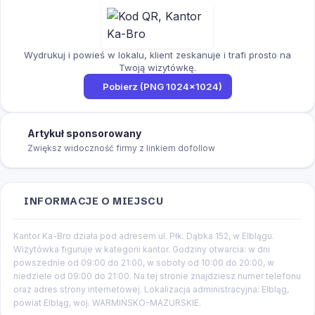
Wydrukuj i powieś w lokalu, klient zeskanuje i trafi prosto na
Twoją wizytówkę.
Pobierz (PNG 1024×1024)
Artykuł sponsorowany
Zwiększ widoczność firmy z linkiem dofollow
INFORMACJE O MIEJSCU
Kantor Ka-Bro działa pod adresem ul. Płk. Dąbka 152, w Elblągu.
Wizytówka figuruje w kategorii kantor. Godziny otwarcia: w dni
powszednie od 09:00 do 21:00, w soboty od 10:00 do 20:00, w
niedziele od 09:00 do 21:00. Na tej stronie znajdziesz numer telefonu
oraz adres strony internetowej. Lokalizacja administracyjna: Elbląg,
powiat Elbląg, woj. WARMIŃSKO-MAZURSKIE.