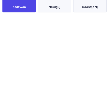
Zadzwoń
Nawiguj
Udostępnij
NOWOŚĆ
Masz mieszkanie, dom lub działkę w