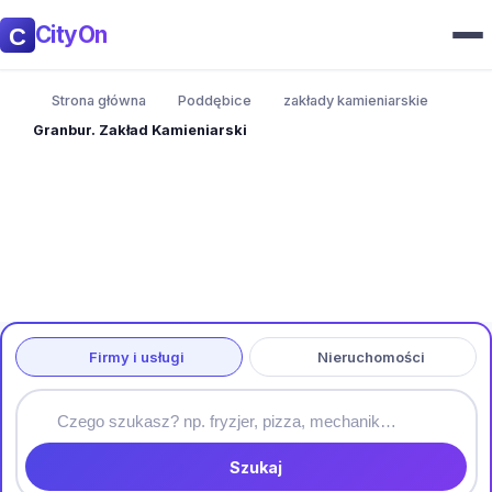
CityOn
Strona główna
Poddębice
zakłady kamieniarskie
Granbur. Zakład Kamieniarski
Firmy i usługi
Nieruchomości
Szukaj