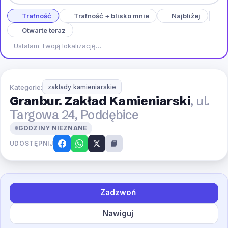
Trafność
Trafność + blisko mnie
Najbliżej
Otwarte teraz
Ustalam Twoją lokalizację…
Kategorie:
zakłady kamieniarskie
Granbur. Zakład Kamieniarski
, ul.
Targowa 24, Poddębice
GODZINY NIEZNANE
UDOSTĘPNIJ
Zadzwoń
Nawiguj