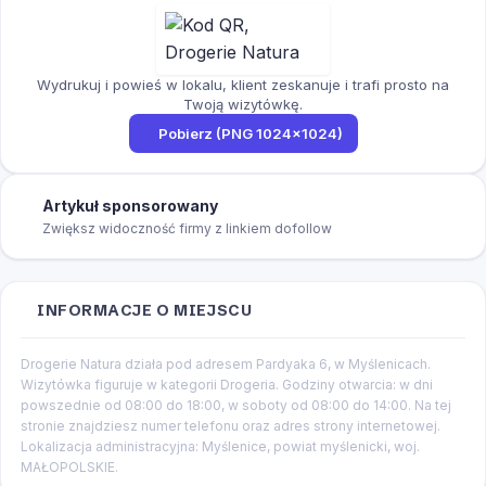
Wydrukuj i powieś w lokalu, klient zeskanuje i trafi prosto na
Twoją wizytówkę.
Pobierz (PNG 1024×1024)
Artykuł sponsorowany
Zwiększ widoczność firmy z linkiem dofollow
INFORMACJE O MIEJSCU
Drogerie Natura działa pod adresem Pardyaka 6, w Myślenicach.
Wizytówka figuruje w kategorii Drogeria. Godziny otwarcia: w dni
powszednie od 08:00 do 18:00, w soboty od 08:00 do 14:00. Na tej
stronie znajdziesz numer telefonu oraz adres strony internetowej.
Lokalizacja administracyjna: Myślenice, powiat myślenicki, woj.
MAŁOPOLSKIE.