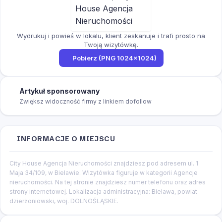
Wydrukuj i powieś w lokalu, klient zeskanuje i trafi prosto na
Twoją wizytówkę.
Pobierz (PNG 1024×1024)
Artykuł sponsorowany
Zwiększ widoczność firmy z linkiem dofollow
INFORMACJE O MIEJSCU
City House Agencja Nieruchomości znajdziesz pod adresem ul. 1
Maja 34/109, w Bielawie. Wizytówka figuruje w kategorii Agencje
nieruchomości. Na tej stronie znajdziesz numer telefonu oraz adres
strony internetowej. Lokalizacja administracyjna: Bielawa, powiat
dzierżoniowski, woj. DOLNOŚLĄSKIE.