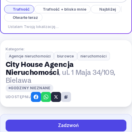
Trafność
Trafność + blisko mnie
Najbliżej
Otwarte teraz
Ustalam Twoją lokalizację…
Kategorie:
Agencje nieruchomości
biurowce
nieruchomości
City House Agencja
Nieruchomości
, ul. 1 Maja 34/109,
Bielawa
GODZINY NIEZNANE
UDOSTĘPNIJ
Zadzwoń