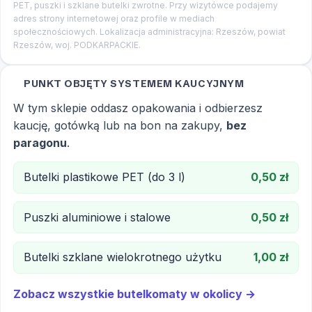
PET, puszki i szklane butelki zwrotne. Przy wizytówce podajemy
adres strony internetowej oraz profile w mediach
społecznościowych. Lokalizacja administracyjna: Rzeszów, powiat
Rzeszów, woj. PODKARPACKIE.
PUNKT OBJĘTY SYSTEMEM KAUCYJNYM
W tym sklepie oddasz opakowania i odbierzesz
kaucję, gotówką lub na bon na zakupy,
bez
paragonu
.
Butelki plastikowe PET (do 3 l)
0,50 zł
Puszki aluminiowe i stalowe
0,50 zł
Butelki szklane wielokrotnego użytku
1,00 zł
Zobacz wszystkie butelkomaty w okolicy →