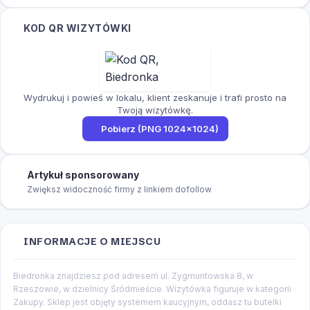
KOD QR WIZYTÓWKI
Wydrukuj i powieś w lokalu, klient zeskanuje i trafi prosto na
Twoją wizytówkę.
Pobierz (PNG 1024×1024)
Artykuł sponsorowany
Zwiększ widoczność firmy z linkiem dofollow
INFORMACJE O MIEJSCU
Biedronka znajdziesz pod adresem ul. Zygmuntowska 8, w
Rzeszowie, w dzielnicy Śródmieście. Wizytówka figuruje w kategorii
Zakupy. Sklep jest objęty systemem kaucyjnym, oddasz tu butelki