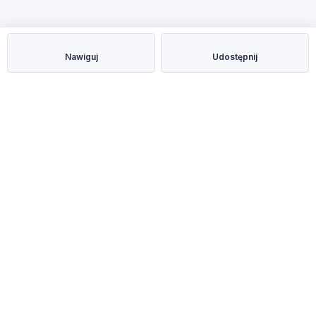
Nawiguj
Udostępnij
W dzielnicy Śródmieście