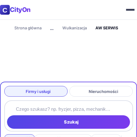
CityOn
…
Strona główna
Wulkanizacja
AW SERWIS
Firmy i usługi
Nieruchomości
Szukaj