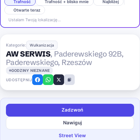
Trafność
Trafność + blisko mnie
Najbliżej
Otwarte teraz
Ustalam Twoją lokalizację…
Kategorie:
Wulkanizacja
AW SERWIS
, Paderewskiego 92B,
Paderewskiego, Rzeszów
GODZINY NIEZNANE
UDOSTĘPNIJ
Zadzwoń
Nawiguj
Street View