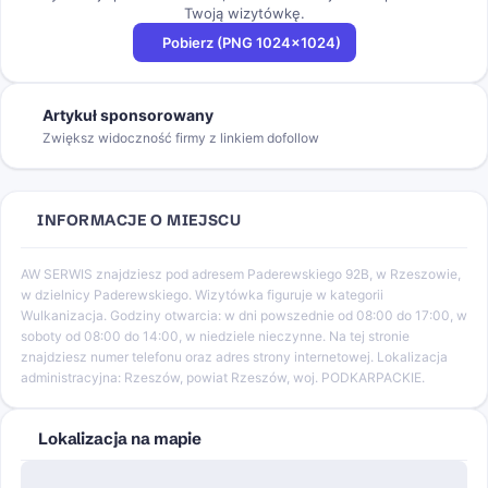
Twoją wizytówkę.
Pobierz (PNG 1024×1024)
Artykuł sponsorowany
Zwiększ widoczność firmy z linkiem dofollow
INFORMACJE O MIEJSCU
AW SERWIS znajdziesz pod adresem Paderewskiego 92B, w Rzeszowie,
w dzielnicy Paderewskiego. Wizytówka figuruje w kategorii
Wulkanizacja. Godziny otwarcia: w dni powszednie od 08:00 do 17:00, w
soboty od 08:00 do 14:00, w niedziele nieczynne. Na tej stronie
znajdziesz numer telefonu oraz adres strony internetowej. Lokalizacja
administracyjna: Rzeszów, powiat Rzeszów, woj. PODKARPACKIE.
Lokalizacja na mapie