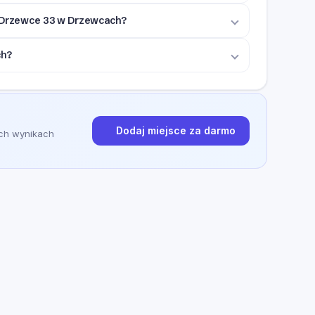
y Drzewce 33 w Drzewcach?
ch?
Dodaj miejsce za darmo
ych wynikach