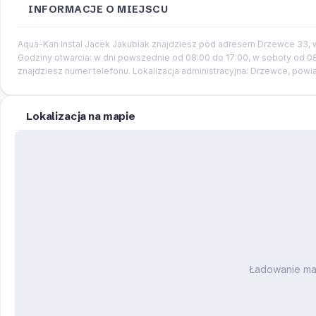
INFORMACJE O MIEJSCU
Aqua-Kan Instal Jacek Jakubiak znajdziesz pod adresem Drzewce 33, w 
Godziny otwarcia: w dni powszednie od 08:00 do 17:00, w soboty od 08:
znajdziesz numer telefonu. Lokalizacja administracyjna: Drzewce, powi
Lokalizacja na mapie
Ładowanie m