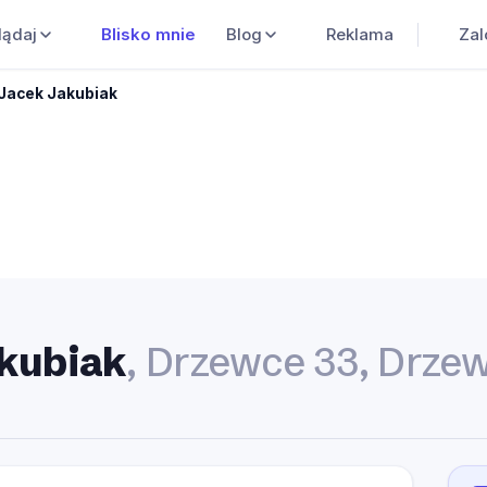
Blisko mnie
Blog
Reklama
Zal
lądaj
 Jacek Jakubiak
akubiak
, Drzewce 33, Drze