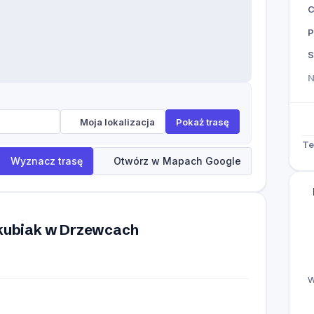
P
S
Moja lokalizacja
Pokaż trasę
Te
Wyznacz trasę
Otwórz w Mapach Google
Jakubiak w Drzewcach
W