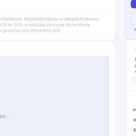
Drzewcach. Wizytówka figuruje w kategorii Hydraulicy.
00 do 12:00, w niedziele nieczynne. Na tej stronie
at gostyński, woj. WIELKOPOLSKIE.
P
apy…
W
Ś