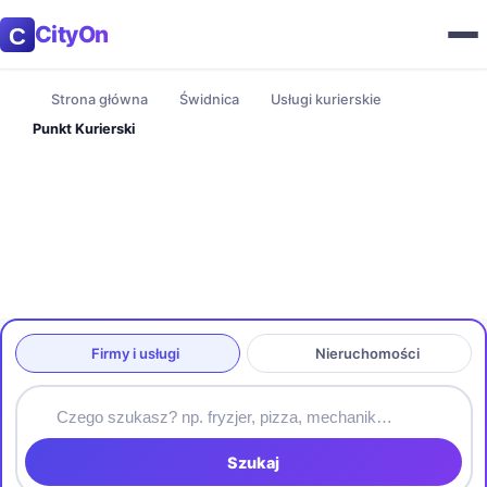
CityOn
Strona główna
Świdnica
Usługi kurierskie
Punkt Kurierski
Firmy i usługi
Nieruchomości
Szukaj