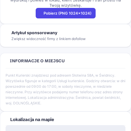
Twoją wizytówkę.
Pobierz (PNG 1024×1024)
Artykuł sponsorowany
Zwiększ widoczność firmy z linkiem dofollow
INFORMACJE O MIEJSCU
Punkt Kurierski znajdziesz pod adresem Słotwina 58A, w Świdnicy.
Wizytówka figuruje w kategorii Usługi kurierskie. Godziny otwarcia: w dni
powszednie od 09:00 do 17:00, w soboty nieczynne, w niedziele
nieczynne. Przy wizytówce podajemy numer telefonu oraz adres strony
internetowej. Lokalizacja administracyjna: Świdnica, powiat świdnicki,
woj. DOLNOŚLĄSKIE.
Lokalizacja na mapie