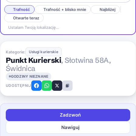
Trafność
Trafność + blisko mnie
Najbliżej
Otwarte teraz
Ustalam Twoją lokalizację…
Kategorie:
Usługi kurierskie
Punkt Kurierski
, Słotwina 58A,
Świdnica
GODZINY NIEZNANE
UDOSTĘPNIJ
Zadzwoń
Nawiguj