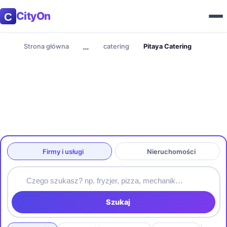
CityOn
…
Strona główna
catering
Pitaya Catering
Firmy i usługi
Nieruchomości
Szukaj