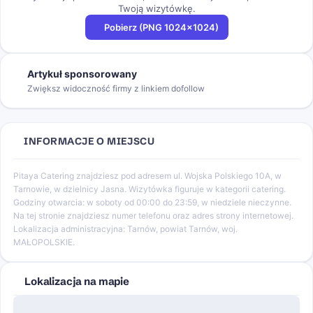
Twoją wizytówkę.
Pobierz (PNG 1024×1024)
Artykuł sponsorowany
Zwiększ widoczność firmy z linkiem dofollow
INFORMACJE O MIEJSCU
Pitaya Catering znajdziesz pod adresem ul. Wojska Polskiego 10A, w
Tarnowie, w dzielnicy Jasna. Wizytówka figuruje w kategorii catering.
Godziny otwarcia: w soboty od 00:00 do 23:59, w niedziele nieczynne.
Na tej stronie znajdziesz numer telefonu oraz adres strony internetowej.
Lokalizacja administracyjna: Tarnów, powiat Tarnów, woj.
MAŁOPOLSKIE.
Lokalizacja na mapie