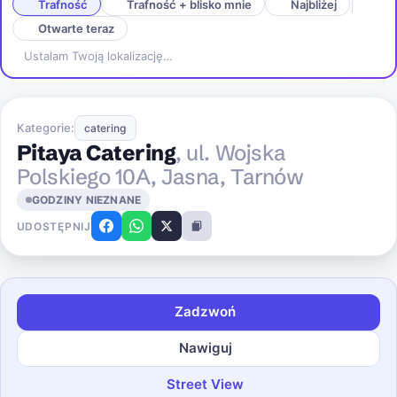
Trafność
Trafność + blisko mnie
Najbliżej
Otwarte teraz
Ustalam Twoją lokalizację…
Kategorie:
catering
Pitaya Catering
, ul. Wojska
Polskiego 10A, Jasna, Tarnów
GODZINY NIEZNANE
UDOSTĘPNIJ
Zadzwoń
Nawiguj
Street View