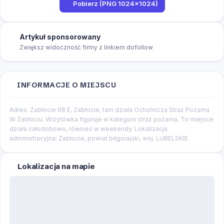
Pobierz (PNG 1024×1024)
Artykuł sponsorowany
Zwiększ widoczność firmy z linkiem dofollow
INFORMACJE O MIEJSCU
Adres: Zabłocie 68 E, Zabłocie, tam działa Ochotnicza Straż Pożarna
W Zabłociu. Wizytówka figuruje w kategorii straż pożarna. To miejsce
działa całodobowo, również w weekendy. Lokalizacja
administracyjna: Zabłocie, powiat biłgorajski, woj. LUBELSKIE.
Lokalizacja na mapie