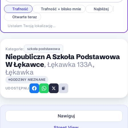
Trafność
Trafność + blisko mnie
Najbliżej
Otwarte teraz
Ustalam Twoją lokalizację…
Kategorie:
szkoła podstawowa
Niepubliczn A Szkoła Podstawowa
W Łękawce
, Łękawka 133A,
Łękawka
GODZINY NIEZNANE
UDOSTĘPNIJ
Nawiguj
Street View